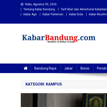
Skip
Rabu, Agustus 05, 2026
to
Tentang Kabar Bandung
Tarif Iklan dan Advertorial Kabarb
content
Kabar Agri
Kabar Parlemen
Kabar Bola
Kabar Muslim
Kabarbandung.com
Situs Berita Bandung Terkini
Bandung Raya
Jabar
Bisnis
Persib
KATEGORI:
KAMPUS