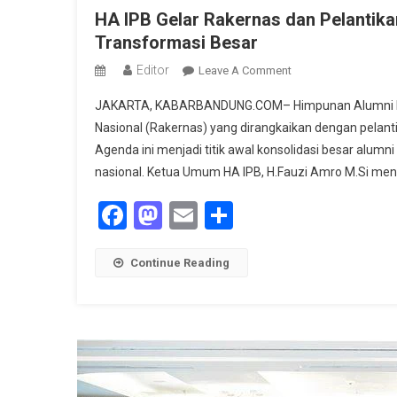
HA IPB Gelar Rakernas dan Pelantika
Transformasi Besar
Editor
On
Leave A Comment
HA
JAKARTA, KABARBANDUNG.COM– Himpunan Alumni Insti
IPB
Nasional (Rakernas) yang dirangkaikan dengan pelant
Gelar
Agenda ini menjadi titik awal konsolidasi besar alu
Rakernas
nasional. Ketua Umum HA IPB, H.Fauzi Amro M.Si me
Dan
Pelantikan
Facebook
Mastodon
Email
Share
Pengurus
2025–
2029,
Continue Reading
Fauzi
Amro:
Ini
Awal
Transformasi
Besar