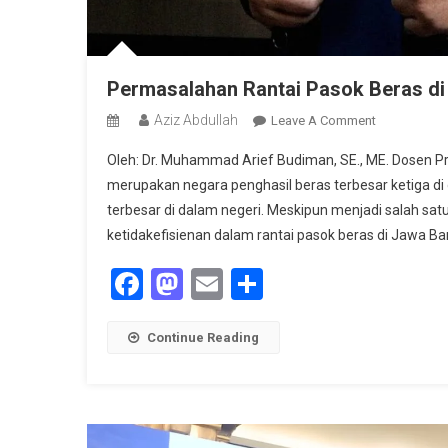
Permasalahan Rantai Pasok Beras di
Aziz Abdullah
On
Leave A Comment
Permasalah
Oleh: Dr. Muhammad Arief Budiman, SE., ME. Dosen Prod
Rantai
merupakan negara penghasil beras terbesar ketiga di
Pasok
terbesar di dalam negeri. Meskipun menjadi salah sat
Beras
ketidakefisienan dalam rantai pasok beras di Jawa Bar
Di
Jawa
Facebook
Mastodon
Email
Share
Barat
Continue Reading