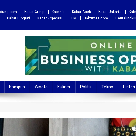
andung.com
Kabar Group
Kabar.id
Kabar Aceh
Kabar Jakarta
Kaba
Kabar Biografi
Kabar Koperasi
FEM
Jaktimes.com
Beritalingk
Kampus
Wisata
Kuliner
Politik
Tekno
Histori