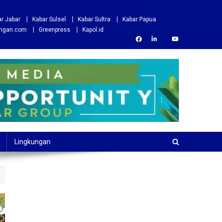
r Jabar
Kabar Sulsel
Kabar Sultra
Kabar Papua
ungan.com
Greenpress
Kapol.id
Lingkungan