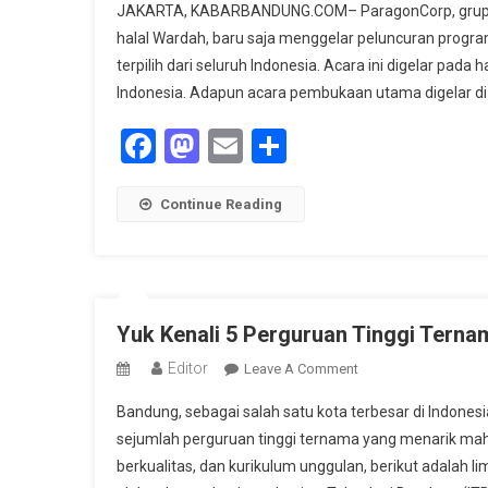
JAKARTA, KABARBANDUNG.COM– ParagonCorp, grup pe
Wardah
halal Wardah, baru saja menggelar peluncuran progra
Inspiring
terpilih dari seluruh Indonesia. Acara ini digelar pada
Teacher,
Indonesia. Adapun acara pembukaan utama digelar di
Komitmen
ParagonCorp
Facebook
Mastodon
Email
Share
Untuk
Transformasi
Pendidikan
Continue Reading
Indonesia
Yuk Kenali 5 Perguruan Tinggi Terna
Editor
On
Leave A Comment
Yuk
Bandung, sebagai salah satu kota terbesar di Indonesi
Kenali
sejumlah perguruan tinggi ternama yang menarik maha
5
berkualitas, dan kurikulum unggulan, berikut adalah 
Perguruan