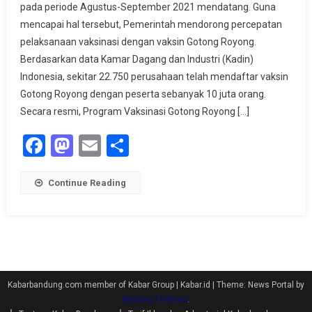
pada periode Agustus-September 2021 mendatang. Guna
Percepat
mencapai hal tersebut, Pemerintah mendorong percepatan
Vaksinasi
Usia
pelaksanaan vaksinasi dengan vaksin Gotong Royong.
Produktif
Berdasarkan data Kamar Dagang dan Industri (Kadin)
Indonesia, sekitar 22.750 perusahaan telah mendaftar vaksin
Gotong Royong dengan peserta sebanyak 10 juta orang.
Secara resmi, Program Vaksinasi Gotong Royong […]
Facebook
Mastodon
Email
Share
Continue Reading
Kabarbandung.com member of Kabar Group | Kabar.id
|
Theme: News Portal by
Mystery Themes
.