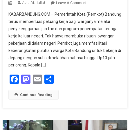
Aziz Abdullah
On
Leave A Comment
Pemkot
KABARBANDUNG.COM – Pemerintah Kota (Pemkot) Bandung
Bandung
terus memperluas peluang kerja bagi warganya melalui
Fasilitasi
penyelenggaraan job fair dan program penempatan tenaga
40
kerja ke luar negeri. Tak hanya membuka ribuan lowongan
Pekerja
Ke
pekerjaan di dalam negeri, Pemkot juga memfasilitasi
Jepang
keberangkatan puluhan warga Kota Bandung untuk bekerja di
Dengan
Jepang dengan subsidi pelatihan bahasa hingga Rp10 juta
Pelatihan
per orang. Kepala […]
Gratis
Facebook
Mastodon
Email
Share
Continue Reading