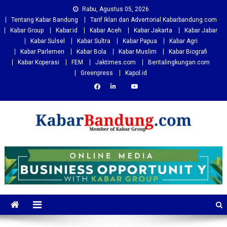
Skip
Rabu, Agustus 05, 2026
to
Tentang Kabar Bandung
Tarif Iklan dan Advertorial Kabarbandung.com
content
Kabar Group
Kabar.id
Kabar Aceh
Kabar Jakarta
Kabar Jabar
Kabar Sulsel
Kabar Sultra
Kabar Papua
Kabar Agri
Kabar Parlemen
Kabar Bola
Kabar Muslim
Kabar Biografi
Kabar Koperasi
FEM
Jaktimes.com
Beritalingkungan.com
Greenpress
Kapol.id
Kabarbandung.com
Situs Berita Bandung Terkini