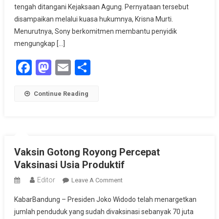
Ajukan
tengah ditangani Kejaksaan Agung. Pernyataan tersebut
Status
disampaikan melalui kuasa hukumnya, Krisna Murti.
Justice
Menurutnya, Sony berkomitmen membantu penyidik
Collaborator
mengungkap […]
Facebook
Mastodon
Email
Share
Continue Reading
Vaksin Gotong Royong Percepat
Vaksinasi Usia Produktif
Editor
On
Leave A Comment
Vaksin
KabarBandung – Presiden Joko Widodo telah menargetkan
Gotong
jumlah penduduk yang sudah divaksinasi sebanyak 70 juta
Royong