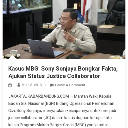
Kasus MBG: Sony Sonjaya Bongkar Fakta,
Ajukan Status Justice Collaborator
Aziz Abdullah
On
Leave A Comment
Kasus
JAKARTA, KABARBANDUNG.COM – Mantan Wakil Kepala
MBG:
Badan Gizi Nasional (BGN) Bidang Operasional Pemenuhan
Sony
Gizi, Sony Sonjaya, menyatakan kesiapannya untuk menjadi
Sonjaya
justice collaborator (JC) dalam kasus dugaan korupsi tata
Bongkar
Fakta,
kelola Program Makan Bergizi Gratis (MBG) yang saat ini