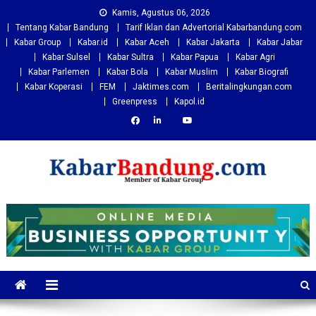
Skip
Kamis, Agustus 06, 2026
to
Tentang Kabar Bandung
Tarif Iklan dan Advertorial Kabarbandung.com
content
Kabar Group
Kabar.id
Kabar Aceh
Kabar Jakarta
Kabar Jabar
Kabar Sulsel
Kabar Sultra
Kabar Papua
Kabar Agri
Kabar Parlemen
Kabar Bola
Kabar Muslim
Kabar Biografi
Kabar Koperasi
FEM
Jaktimes.com
Beritalingkungan.com
Greenpress
Kapol.id
Kabarbandung.com
Situs Berita Bandung Terkini