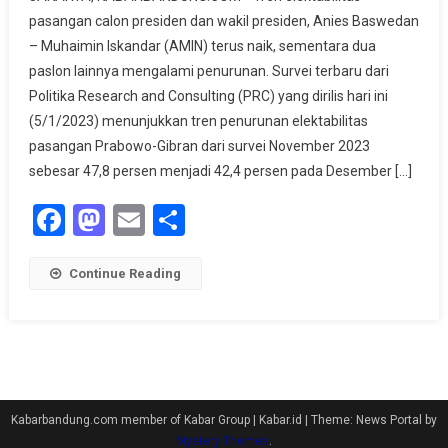
PRC
pasangan calon presiden dan wakil presiden, Anies Baswedan
Ungkap
– Muhaimin Iskandar (AMIN) terus naik, sementara dua
Tren
paslon lainnya mengalami penurunan. Survei terbaru dari
Prabowo-
Gibran
Politika Research and Consulting (PRC) yang dirilis hari ini
Turun,
(5/1/2023) menunjukkan tren penurunan elektabilitas
Anies-
pasangan Prabowo-Gibran dari survei November 2023
Muhaimin
sebesar 47,8 persen menjadi 42,4 persen pada Desember […]
Naik,
Facebook
Mastodon
Email
Share
Sahrin
Hamid
:
Continue Reading
Alhamdulillah
Kabarbandung.com member of Kabar Group | Kabar.id
|
Theme: News Portal by
Mystery Themes
.