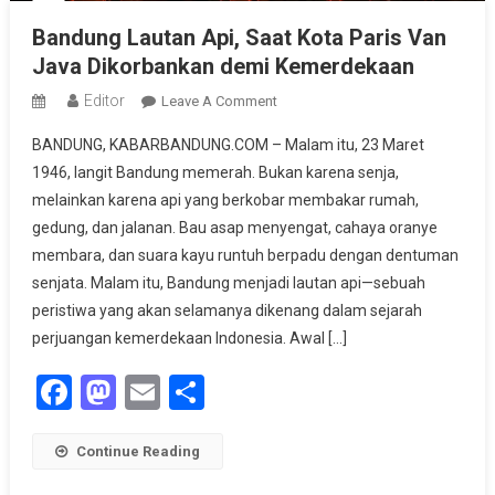
Bandung Lautan Api, Saat Kota Paris Van
Java Dikorbankan demi Kemerdekaan
Editor
On
Leave A Comment
Bandung
BANDUNG, KABARBANDUNG.COM – Malam itu, 23 Maret
Lautan
1946, langit Bandung memerah. Bukan karena senja,
Api,
melainkan karena api yang berkobar membakar rumah,
Saat
gedung, dan jalanan. Bau asap menyengat, cahaya oranye
Kota
Paris
membara, dan suara kayu runtuh berpadu dengan dentuman
Van
senjata. Malam itu, Bandung menjadi lautan api—sebuah
Java
peristiwa yang akan selamanya dikenang dalam sejarah
Dikorbankan
perjuangan kemerdekaan Indonesia. Awal […]
Demi
Facebook
Mastodon
Email
Share
Kemerdekaan
Continue Reading