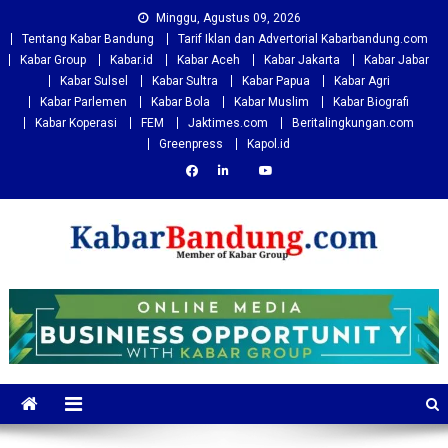
Skip
Minggu, Agustus 09, 2026
to
Tentang Kabar Bandung
Tarif Iklan dan Advertorial Kabarbandung.com
content
Kabar Group
Kabar.id
Kabar Aceh
Kabar Jakarta
Kabar Jabar
Kabar Sulsel
Kabar Sultra
Kabar Papua
Kabar Agri
Kabar Parlemen
Kabar Bola
Kabar Muslim
Kabar Biografi
Kabar Koperasi
FEM
Jaktimes.com
Beritalingkungan.com
Greenpress
Kapol.id
Kabarbandung.com
Situs Berita Bandung Terkini