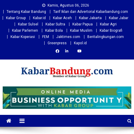
Skip
Kamis, Agustus 06, 2026
to
Tentang Kabar Bandung
Tarif Iklan dan Advertorial Kabarbandung.com
content
Kabar Group
Kabar.id
Kabar Aceh
Kabar Jakarta
Kabar Jabar
Kabar Sulsel
Kabar Sultra
Kabar Papua
Kabar Agri
Kabar Parlemen
Kabar Bola
Kabar Muslim
Kabar Biografi
Kabar Koperasi
FEM
Jaktimes.com
Beritalingkungan.com
Greenpress
Kapol.id
Kabarbandung.com
Situs Berita Bandung Terkini