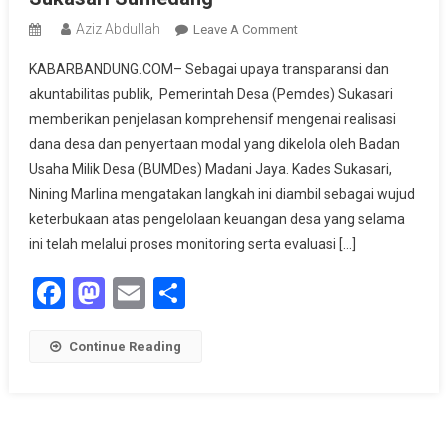
Aziz Abdullah
On
Leave A Comment
Catat!
KABARBANDUNG.COM– Sebagai upaya transparansi dan
Transparansi
akuntabilitas publik, Pemerintah Desa (Pemdes) Sukasari
Dan
memberikan penjelasan komprehensif mengenai realisasi
Akuntabilitas
dana desa dan penyertaan modal yang dikelola oleh Badan
Publik
Pengelolaan
Usaha Milik Desa (BUMDes) Madani Jaya. Kades Sukasari,
BUMDes
Nining Marlina ​mengatakan langkah ini diambil sebagai wujud
Pemdes
keterbukaan atas pengelolaan keuangan desa yang selama
Sukasari
ini telah melalui proses monitoring serta evaluasi […]
Sumedang
Facebook
Mastodon
Email
Share
Continue Reading