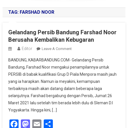
TAG:
FARSHAD NOOR
Gelandang Persib Bandung Farshad Noor
Berusaha Kembalikan Kebugaran
Editor
On
Leave A Comment
Gelandang
BANDUNG, KABARBANDUNG.COM- Gelandang Persib
Persib
Bandung, Farshad Noor mengakui penampilannya untuk
Bandung
PERSIB di babak kualifikasi Grup D Piala Menpora masih jauh
Farshad
yang ia harapkan. Namun ia meyakini, kemampuan
Noor
Berusaha
terbaiknya masih akan datang dalam beberapa laga
Kembalikan
selanjutnya. Farshad bergabung dengan Persib, Jumat 26
Kebugaran
Maret 2021 lalu setelah tim berada lebih dulu di Sleman D.I
Yogyakarta. Hingga kini, […]
Facebook
Mastodon
Email
Share