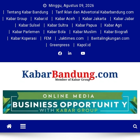
Skip
Minggu, Agustus 09, 2026
to
Tentang Kabar Bandung
Tarif Iklan dan Advertorial Kabarbandung.com
content
Kabar Group
Kabar.id
Kabar Aceh
Kabar Jakarta
Kabar Jabar
Kabar Sulsel
Kabar Sultra
Kabar Papua
Kabar Agri
Kabar Parlemen
Kabar Bola
Kabar Muslim
Kabar Biografi
Kabar Koperasi
FEM
Jaktimes.com
Beritalingkungan.com
Greenpress
Kapol.id
Kabarbandung.com
Situs Berita Bandung Terkini