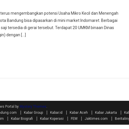
terus mengembangkan potensi Usaha Mikro Kecil dan Menengah
 Kota Bandung bisa dipasarkan di mini market Indomaret. Berbagai
saji tersedia di gerai tersebut. Terdapat 20 UMKM binaan Dinas
in) dengan […]
ws Portal by
Mystery Themes
.
bandung.com
Kabar Group
Kabar.id
Kabar Aceh
Kabar Jakarta
Ka
lim
Kabar Biografi
Kabar Koperasi
FEM
Jaktimes.com
Beritali