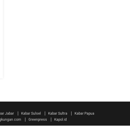
bar Jabar
Kabar Sulsel
Kabar Sultra
Kabar Papua
ngkungan.com
Greenpress
Kapol.id