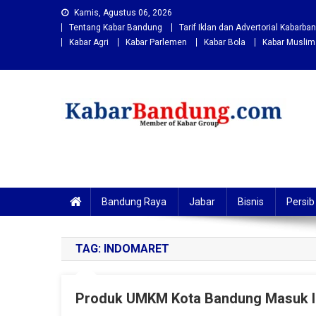
Skip
Kamis, Agustus 06, 2026
to
Tentang Kabar Bandung
Tarif Iklan dan Advertorial Kabarb
content
Kabar Agri
Kabar Parlemen
Kabar Bola
Kabar Muslim
Kabarbandung.com
Situs Berita Bandung Terkini
Bandung Raya
Jabar
Bisnis
Persib
TAG:
INDOMARET
Produk UMKM Kota Bandung Masuk 