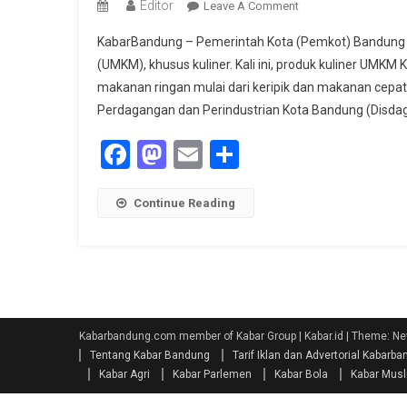
Editor
On
Leave A Comment
Produk
KabarBandung – Pemerintah Kota (Pemkot) Bandung 
UMKM
(UMKM), khusus kuliner. Kali ini, produk kuliner UMKM
Kota
makanan ringan mulai dari keripik dan makanan cepat 
Bandung
Perdagangan dan Perindustrian Kota Bandung (Disdag
Masuk
Indomaret
Facebook
Mastodon
Email
Share
Continue Reading
Kabarbandung.com member of Kabar Group | Kabar.id
|
Theme: Ne
Tentang Kabar Bandung
Tarif Iklan dan Advertorial Kabar
Kabar Agri
Kabar Parlemen
Kabar Bola
Kabar Mus