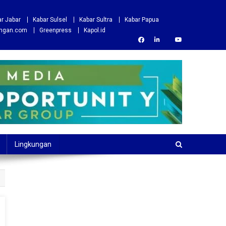
r Jabar
Kabar Sulsel
Kabar Sultra
Kabar Papua
ungan.com
Greenpress
Kapol.id
Lingkungan