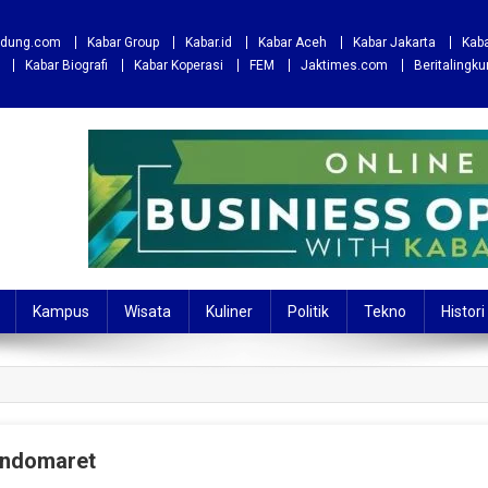
andung.com
Kabar Group
Kabar.id
Kabar Aceh
Kabar Jakarta
Kaba
Kabar Biografi
Kabar Koperasi
FEM
Jaktimes.com
Beritalingk
Kampus
Wisata
Kuliner
Politik
Tekno
Histori
Indomaret