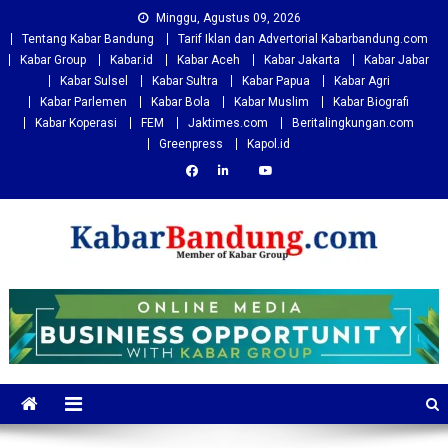
Skip
Minggu, Agustus 09, 2026
to
Tentang Kabar Bandung
Tarif Iklan dan Advertorial Kabarbandung.com
content
Kabar Group
Kabar.id
Kabar Aceh
Kabar Jakarta
Kabar Jabar
Kabar Sulsel
Kabar Sultra
Kabar Papua
Kabar Agri
Kabar Parlemen
Kabar Bola
Kabar Muslim
Kabar Biografi
Kabar Koperasi
FEM
Jaktimes.com
Beritalingkungan.com
Greenpress
Kapol.id
Kabarbandung.com
Situs Berita Bandung Terkini