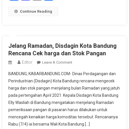
Continue Reading
Jelang Ramadan, Disdagin Kota Bandung
Rencana Cek harga dan Stok Pangan
Editor
On
Leave A Comment
Jelang
BANDUNG, KABARBANDUNG.COM- Dinas Perdagangan dan
Ramadan,
Perindustrian (Disdagin) Kota Bandung rencana mengecek
Disdagin
harga dan stok pangan menjelang bulan Ramadan yang jatuh
Kota
pada pertengahan April 2021. Kepala Disdagin Kota Bandung
Bandung
Rencana
Elly Wasliah di Bandung mengatakan menjelang Ramadan
Cek
pemeriksaan pangan di pasaran harus dilakukan untuk
Harga
mencegah kenaikan harga komoditas tersebut. Rencananya
Dan
Rabu (7/4) ia bersama Wali Kota Bandung […]
Stok