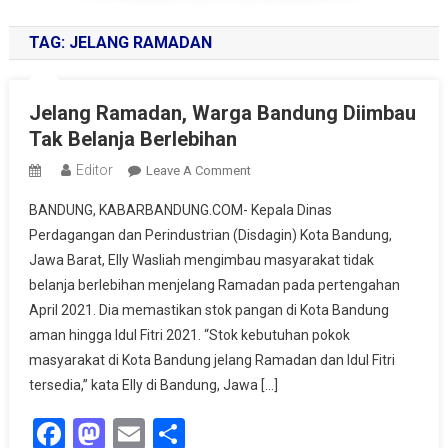
TAG:
JELANG RAMADAN
Jelang Ramadan, Warga Bandung Diimbau
Tak Belanja Berlebihan
Editor
On
Leave A Comment
Jelang
BANDUNG, KABARBANDUNG.COM- Kepala Dinas
Ramadan,
Perdagangan dan Perindustrian (Disdagin) Kota Bandung,
Warga
Jawa Barat, Elly Wasliah mengimbau masyarakat tidak
Bandung
belanja berlebihan menjelang Ramadan pada pertengahan
Diimbau
Tak
April 2021. Dia memastikan stok pangan di Kota Bandung
Belanja
aman hingga Idul Fitri 2021. “Stok kebutuhan pokok
Berlebihan
masyarakat di Kota Bandung jelang Ramadan dan Idul Fitri
tersedia,” kata Elly di Bandung, Jawa […]
Facebook
Mastodon
Email
Share