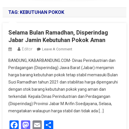
TAG:
KEBUTUHAN POKOK
Selama Bulan Ramadhan, Disperindag
Jabar Jamin Kebutuhan Pokok Aman
Editor
On
Leave A Comment
Selama
BANDUNG, KABARBANDUNG.COM- Dinas Perindustrian dan
Bulan
Perdagangan (Disperindag) Jawa Barat (Jabar) menjamin
Ramadhan,
harga barang kebutuhan pokok tetap stabil memasuki Bulan
Disperindag
Suci Ramadhan tahun 2021 dan stabilitas harga dipengaruhi
Jabar
Jamin
dengan stok barang kebutuhan pokok yang aman dan
Kebutuhan
terkendali. Kepala Dinas Perindustrian dan Perdagangan
Pokok
(Disperindag) Provinsi Jabar M Arifin Soedjayana, Selasa,
Aman
mengatakan walaupun harga stabil dan tidak ada […]
Facebook
Mastodon
Email
Share