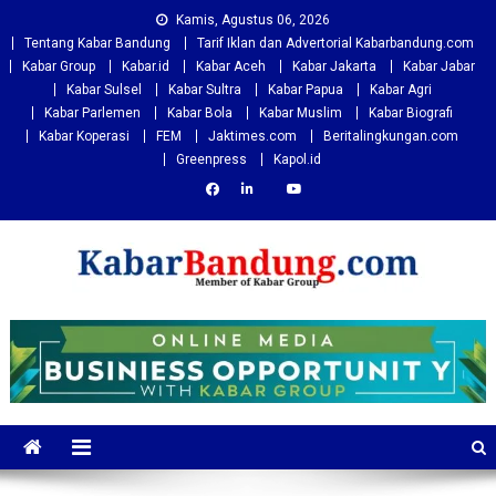
Skip
Kamis, Agustus 06, 2026
to
Tentang Kabar Bandung
Tarif Iklan dan Advertorial Kabarbandung.com
content
Kabar Group
Kabar.id
Kabar Aceh
Kabar Jakarta
Kabar Jabar
Kabar Sulsel
Kabar Sultra
Kabar Papua
Kabar Agri
Kabar Parlemen
Kabar Bola
Kabar Muslim
Kabar Biografi
Kabar Koperasi
FEM
Jaktimes.com
Beritalingkungan.com
Greenpress
Kapol.id
Kabarbandung.com
Situs Berita Bandung Terkini