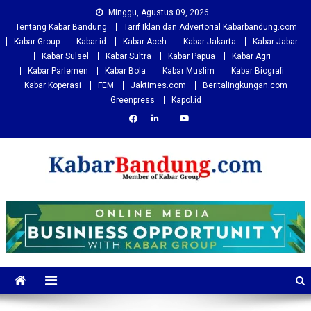
Skip
Minggu, Agustus 09, 2026
to
Tentang Kabar Bandung
Tarif Iklan dan Advertorial Kabarbandung.com
content
Kabar Group
Kabar.id
Kabar Aceh
Kabar Jakarta
Kabar Jabar
Kabar Sulsel
Kabar Sultra
Kabar Papua
Kabar Agri
Kabar Parlemen
Kabar Bola
Kabar Muslim
Kabar Biografi
Kabar Koperasi
FEM
Jaktimes.com
Beritalingkungan.com
Greenpress
Kapol.id
Kabarbandung.com
Situs Berita Bandung Terkini