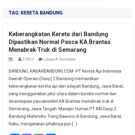
TAG:
KERETA BANDUNG
Keberangkatan Kereta dari Bandung
Dipastikan Normal Pasca KA Brantas
Menabrak Truk di Semarang
Editor
On
Leave A Comment
Keberangkatan
BANDUNG, KABARBANDUNG.COM- PT Kereta Api Indonesia
Kereta
Daerah Operasi (Daop) 2 Bandung memastikan
Dari
keberangkatan kereta api dari wilayah Bandung, Jawa Barat,
Bandung
yang menggunakan jalur utara dalam kondisi normal dan
Dipastikan
Normal
terantisipasi pascainsiden KA Brantas menabrak truk di
Pasca
Semarang, Jawa Tengah. Manajer Humas PT KAI Daop 2
KA
Bandung Mahendro Trang Bawono di Bandung, Jawa Barat,
Brantas
Rabu, mengatakan pihaknya pun […]
Menabrak