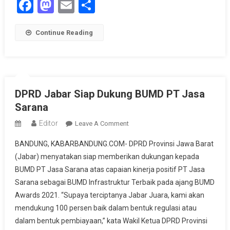
Facebook
Mastodon
Email
Share
Continue Reading
DPRD Jabar Siap Dukung BUMD PT Jasa
Sarana
Editor
On
Leave A Comment
DPRD
BANDUNG, KABARBANDUNG.COM- DPRD Provinsi Jawa Barat
Jabar
(Jabar) menyatakan siap memberikan dukungan kepada
Siap
BUMD PT Jasa Sarana atas capaian kinerja positif PT Jasa
Dukung
Sarana sebagai BUMD Infrastruktur Terbaik pada ajang BUMD
BUMD
PT
Awards 2021. “Supaya terciptanya Jabar Juara, kami akan
Jasa
mendukung 100 persen baik dalam bentuk regulasi atau
Sarana
dalam bentuk pembiayaan,” kata Wakil Ketua DPRD Provinsi