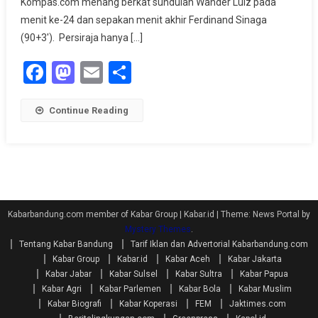
Kompas.com menang berkat sundulan Wander Luiz pada
Aceh
menit ke-24 dan sepakan menit akhir Ferdinand Sinaga
2-
(90+3′). Persiraja hanya […]
1
Facebook
Mastodon
Email
Share
Continue Reading
Kabarbandung.com member of Kabar Group | Kabar.id
|
Theme: News Portal by
Mystery Themes
.
Tentang Kabar Bandung
Tarif Iklan dan Advertorial Kabarbandung.com
Kabar Group
Kabar.id
Kabar Aceh
Kabar Jakarta
Kabar Jabar
Kabar Sulsel
Kabar Sultra
Kabar Papua
Kabar Agri
Kabar Parlemen
Kabar Bola
Kabar Muslim
Kabar Biografi
Kabar Koperasi
FEM
Jaktimes.com