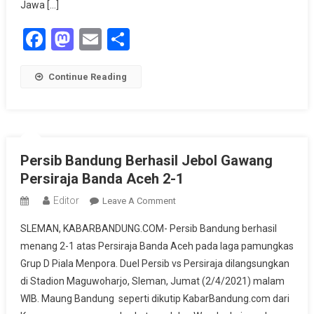
Jawa […]
Facebook
Mastodon
Email
Share
Continue Reading
Persib Bandung Berhasil Jebol Gawang
Persiraja Banda Aceh 2-1
Editor
On
Leave A Comment
Persib
SLEMAN, KABARBANDUNG.COM- Persib Bandung berhasil
Bandung
menang 2-1 atas Persiraja Banda Aceh pada laga pamungkas
Berhasil
Grup D Piala Menpora. Duel Persib vs Persiraja dilangsungkan
Jebol
di Stadion Maguwoharjo, Sleman, Jumat (2/4/2021) malam
Gawang
Persiraja
WIB. Maung Bandung seperti dikutip KabarBandung.com dari
Banda