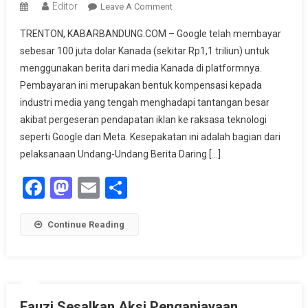
Editor
On
Leave A Comment
Google
TRENTON, KABARBANDUNG.COM – Google telah membayar
Bayar
sebesar 100 juta dolar Kanada (sekitar Rp1,1 triliun) untuk
Rp1,1
menggunakan berita dari media Kanada di platformnya.
Triliun
Pembayaran ini merupakan bentuk kompensasi kepada
Untuk
Berita
industri media yang tengah menghadapi tantangan besar
Media
akibat pergeseran pendapatan iklan ke raksasa teknologi
Kanada,
seperti Google dan Meta. Kesepakatan ini adalah bagian dari
Meta
pelaksanaan Undang-Undang Berita Daring […]
Pilih
Facebook
Mastodon
Email
Share
Blokir
Konten
Continue Reading
Fauzi Sesalkan Aksi Penganiayaan