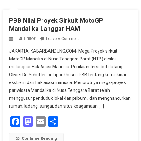
PBB Nilai Proyek Sirkuit MotoGP
Mandalika Langgar HAM
Editor
On
Leave A Comment
PBB
JAKARTA, KABARBANDUNG.COM- Mega Proyek sirkuit
Nilai
MotoGP Mandika di Nusa Tenggara Barat (NTB) dinilai
Proyek
melanggar Hak Asasi Manusia. Penilaian tersebut datang
Sirkuit
Olivier De Schutter, pelapor khusus PBB tentang kemiskinan
MotoGP
Mandalika
ekstrem dan hak asasi manusia. Menurutnya mega-proyek
Langgar
pariwisata Mandalika di Nusa Tenggara Barat telah
HAM
menggusur penduduk lokal dan pribumi, dan menghancurkan
rumah, ladang, sungai, dan situs keagamaan […]
Facebook
Mastodon
Email
Share
Continue Reading