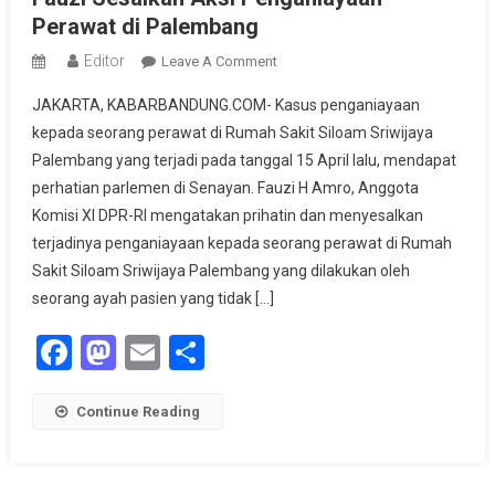
Perawat di Palembang
Editor
On
Leave A Comment
Fauzi
JAKARTA, KABARBANDUNG.COM- Kasus penganiayaan
Sesalkan
kepada seorang perawat di Rumah Sakit Siloam Sriwijaya
Aksi
Palembang yang terjadi pada tanggal 15 April lalu, mendapat
Penganiayaan
perhatian parlemen di Senayan. Fauzi H Amro, Anggota
Perawat
Di
Komisi XI DPR-RI mengatakan prihatin dan menyesalkan
Palembang
terjadinya penganiayaan kepada seorang perawat di Rumah
Sakit Siloam Sriwijaya Palembang yang dilakukan oleh
seorang ayah pasien yang tidak […]
Facebook
Mastodon
Email
Share
Continue Reading