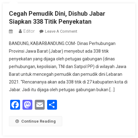
Cegah Pemudik Dini, Dishub Jabar
Siapkan 338 Titik Penyekatan
Editor
On
Leave A Comment
Cegah
BANDUNG, KABARBANDUNG.COM- Dinas Perhubungan
Pemudik
Provinsi Jawa Barat (Jabar) menyebut ada 338 titik
Dini,
penyekatan yang dijaga oleh petugas gabungan (dinas
Dishub
perhubungan, kepolisian, TNI dan Satpol PP) di wilayah Jawa
Jabar
Siapkan
Barat untuk mencegah pemudik dan pemudik dini Lebaran
338
2021. “Rencananya akan ada 338 titik di 27 kabupaten kota di
Titik
Jabar. Jadi itu dijaga oleh petugas gabungan bukan […]
Penyekatan
Facebook
Mastodon
Email
Share
Continue Reading