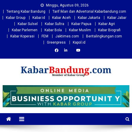
Skip
Minggu, Agustus 09, 2026
to
Tentang Kabar Bandung
Tarif Iklan dan Advertorial Kabarbandung.com
content
Kabar Group
Kabar.id
Kabar Aceh
Kabar Jakarta
Kabar Jabar
Kabar Sulsel
Kabar Sultra
Kabar Papua
Kabar Agri
Kabar Parlemen
Kabar Bola
Kabar Muslim
Kabar Biografi
Kabar Koperasi
FEM
Jaktimes.com
Beritalingkungan.com
Greenpress
Kapol.id
Kabarbandung.com
Situs Berita Bandung Terkini