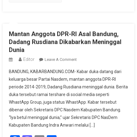
Mantan Anggota DPR-RI Asal Bandung,
Dadang Rusdiana Dikabarkan Meninggal
Dunia
Editor
On
Leave A Comment
Mantan
BANDUNG, KABARBANDUNG.COM- Kabar duka datang dari
Anggota
keluarga besar Partai Nasdem, mantan anggota DPR-RI
DPR-
periode 2014-2019, Dadang Rusdiana meninggal dunia. Berita
RI
duka tersebut ramai tershare di social media seperti
Asal
Bandung,
WhastApp Group, juga status WhastApp. Kabar tersebut
Dadang
dibenar oleh Sekretaris DPC Nasdem Kabupaten Bandung.
Rusdiana
“Iya betul meninggal dunia,” ujar Sekretaris DPC NasDem
Dikabarkan
Kabupaten Bandung Indra Anwari melalui […]
Meninggal
Dunia