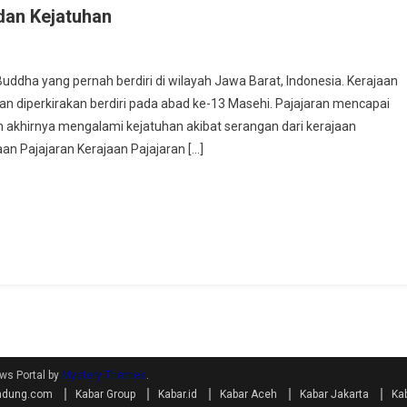
 dan Kejatuhan
Buddha yang pernah berdiri di wilayah Jawa Barat, Indonesia. Kerajaan
n diperkirakan berdiri pada abad ke-13 Masehi. Pajajaran mencapai
akhirnya mengalami kejatuhan akibat serangan dari kerajaan
aan Pajajaran Kerajaan Pajajaran […]
ws Portal by
Mystery Themes
.
bandung.com
Kabar Group
Kabar.id
Kabar Aceh
Kabar Jakarta
Ka