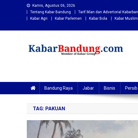
Skip
Kamis, Agustus 06, 2026
to
Tentang Kabar Bandung
Tarif Iklan dan Advertorial Kabarb
content
Kabar Agri
Kabar Parlemen
Kabar Bola
Kabar Muslim
Kabarbandung.com
Situs Berita Bandung Terkini
Bandung Raya
Jabar
Bisnis
Persib
TAG:
PAKUAN