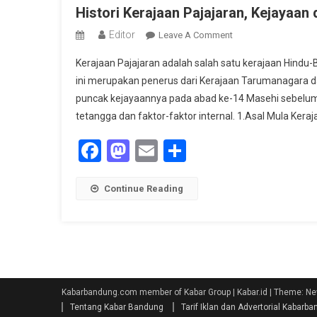
Histori Kerajaan Pajajaran, Kejayaan
Editor
On
Leave A Comment
Histori
Kerajaan Pajajaran adalah salah satu kerajaan Hindu-
Kerajaan
ini merupakan penerus dari Kerajaan Tarumanagara da
Pajajaran,
puncak kejayaannya pada abad ke-14 Masehi sebelum 
Kejayaan
tetangga dan faktor-faktor internal. 1.Asal Mula Keraj
Dan
Kejatuhan
Facebook
Mastodon
Email
Share
Continue Reading
Kabarbandung.com member of Kabar Group | Kabar.id
|
Theme: Ne
Tentang Kabar Bandung
Tarif Iklan dan Advertorial Kabar