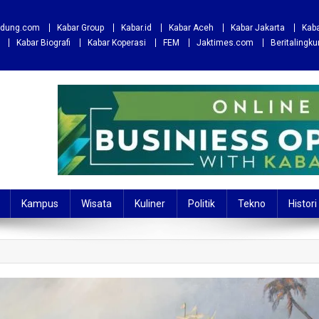
andung.com
Kabar Group
Kabar.id
Kabar Aceh
Kabar Jakarta
Kaba
Kabar Biografi
Kabar Koperasi
FEM
Jaktimes.com
Beritalingk
Kampus
Wisata
Kuliner
Politik
Tekno
Histori