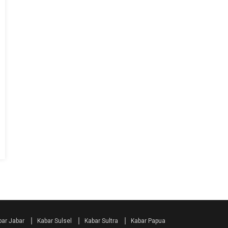
bar Jabar
Kabar Sulsel
Kabar Sultra
Kabar Papua