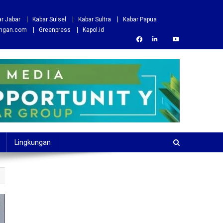
r Jabar
Kabar Sulsel
Kabar Sultra
Kabar Papua
ungan.com
Greenpress
Kapol.id
Lingkungan