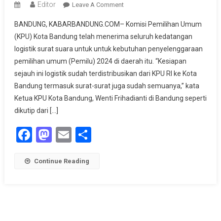
Editor
On
Leave A Comment
Pemilu
BANDUNG, KABARBANDUNG.COM– Komisi Pemilihan Umum
2024,
(KPU) Kota Bandung telah menerima seluruh kedatangan
KPU
logistik surat suara untuk untuk kebutuhan penyelenggaraan
Kota
pemilihan umum (Pemilu) 2024 di daerah itu. “Kesiapan
Bandung
Telah
sejauh ini logistik sudah terdistribusikan dari KPU RI ke Kota
Terima
Bandung termasuk surat-surat juga sudah semuanya,” kata
Seluruh
Ketua KPU Kota Bandung, Wenti Frihadianti di Bandung seperti
Logistik
dikutip dari […]
Surat
Facebook
Mastodon
Email
Share
Suara
Continue Reading