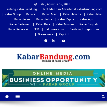
Skip
Rabu, Agustus 05, 2026
to
Tentang Kabar Bandung
Tarif Iklan dan Advertorial Kabarbandung.com
content
Kabar Group
Kabar.id
Kabar Aceh
Kabar Jakarta
Kabar Jabar
Kabar Sulsel
Kabar Sultra
Kabar Papua
Kabar Agri
Kabar Parlemen
Kabar Bola
Kabar Muslim
Kabar Biografi
Kabar Koperasi
FEM
Jaktimes.com
Beritalingkungan.com
Greenpress
Kapol.id
Kabarbandung.com
Situs Berita Bandung Terkini