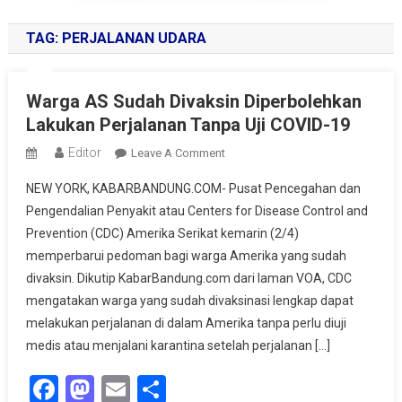
TAG:
PERJALANAN UDARA
Warga AS Sudah Divaksin Diperbolehkan
Lakukan Perjalanan Tanpa Uji COVID-19
Editor
On
Leave A Comment
Warga
NEW YORK, KABARBANDUNG.COM- Pusat Pencegahan dan
AS
Pengendalian Penyakit atau Centers for Disease Control and
Sudah
Prevention (CDC) Amerika Serikat kemarin (2/4)
Divaksin
memperbarui pedoman bagi warga Amerika yang sudah
Diperbolehkan
Lakukan
divaksin. Dikutip KabarBandung.com dari laman VOA, CDC
Perjalanan
mengatakan warga yang sudah divaksinasi lengkap dapat
Tanpa
melakukan perjalanan di dalam Amerika tanpa perlu diuji
Uji
medis atau menjalani karantina setelah perjalanan […]
COVID-
Facebook
Mastodon
Email
Share
19