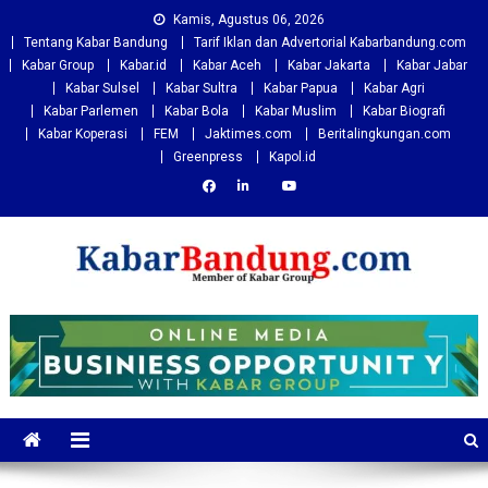
Skip
Kamis, Agustus 06, 2026
to
Tentang Kabar Bandung
Tarif Iklan dan Advertorial Kabarbandung.com
content
Kabar Group
Kabar.id
Kabar Aceh
Kabar Jakarta
Kabar Jabar
Kabar Sulsel
Kabar Sultra
Kabar Papua
Kabar Agri
Kabar Parlemen
Kabar Bola
Kabar Muslim
Kabar Biografi
Kabar Koperasi
FEM
Jaktimes.com
Beritalingkungan.com
Greenpress
Kapol.id
Kabarbandung.com
Situs Berita Bandung Terkini