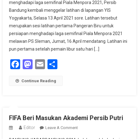
menghadapi laga semifinal Piala Menpora 2021, Persib
Semifinal
Bandung kembali menggelar latihan di lapangan YIS
Piala
Yogyakarta, Selasa 13 April 2021 sore. Latihan tersebut
Mempora,
Persib
merupakan sesi latihan pertama Pangeran Biru untuk
Tetap
persiapan menghadapi laga semifinal Piala Menpora 2021
Latihan
melawan PS Sleman, Jumat, 16 April mendatang. Latihan ini
Di
pun pertama setelah pemain libur satu hari […]
Bulan
Facebook
Mastodon
Email
Share
Ramadhan
Continue Reading
FIFA Beri Masukan Akademi Persib Putri
Editor
On
Leave A Comment
FIFA