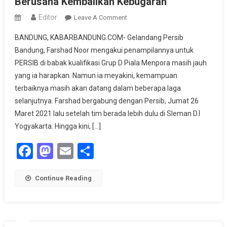
Berusaha Kembalikan Kebugaran
Editor
On
Leave A Comment
Gelandang
BANDUNG, KABARBANDUNG.COM- Gelandang Persib
Persib
Bandung, Farshad Noor mengakui penampilannya untuk
Bandung
PERSIB di babak kualifikasi Grup D Piala Menpora masih jauh
Farshad
yang ia harapkan. Namun ia meyakini, kemampuan
Noor
Berusaha
terbaiknya masih akan datang dalam beberapa laga
Kembalikan
selanjutnya. Farshad bergabung dengan Persib, Jumat 26
Kebugaran
Maret 2021 lalu setelah tim berada lebih dulu di Sleman D.I
Yogyakarta. Hingga kini, […]
Facebook
Mastodon
Email
Share
Continue Reading