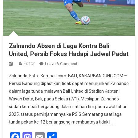
Zalnando Absen di Laga Kontra Bali
United, Persib Fokus Hadapi Jadwal Padat
Editor
On
Leave A Comment
Zalnando
Zalnando. Foto : Kompas.com. BALI, KABARBANDUNG.COM –
Absen
Persib Bandung dipastikan tidak dapat menurunkan Zalnando
Di
dalam laga tunda melawan Bali United di Stadion Kapten I
Laga
Wayan Dipta, Bali, pada Selasa (7/1). Meskipun Zalnando
Kontra
Bali
sudah kembali bergabung dalam latihan tim pada awal tahun
United,
2025, status peminjamannya ke PSIS Semarang saat laga
Persib
tunda pekan ke-12 berlangsung membuatnya tidak […]
Fokus
Facebook
Mastodon
Email
Share
Hadapi