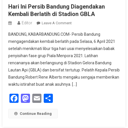
Hari Ini Persib Bandung Diagendakan
Kembali Berlatih di Stadion GBLA
Editor
On
Leave A Comment
Hari
BANDUNG, KABARBANDUNG.COM- Persib Bandung
Ini
mengagendakan kembali berlatih pada Selasa, 6 April 2021
Persib
setelah menikmati libur tiga hari usai menyelesaikan babak
Bandung
penyisihan fase grup Piala Menpora 2021. Latihan
Diagendakan
Kembali
rencananya akan berlangsung di Stadion Gelora Bandung
Berlatih
Lautan Api (GBLA) dan bersifat tertutup. Pelatih Kepala Persib
Di
Bandung Robert Rene Alberts mengaku sengaja memberikan
Stadion
waktu istirahat buat anak asuhnya. […]
GBLA
Facebook
Mastodon
Email
Share
Continue Reading