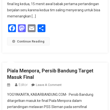
Kalahkan
final leg kedua, 15 menit awal babak pertama pertandingan
Persib
berjalan seru karena kedua tim saling menyerang untuk bisa
Bandung
memenangkan […]
Facebook
Mastodon
Email
Share
Continue Reading
Piala Menpora, Persib Bandung Target
Masuk Final
Editor
On
Leave A Comment
Piala
YOGYAKARTA, KABARBANDUNG.COM- Persib Bandung
Menpora,
ditargetkan masuk ke final Piala Menpora dalam
Persib
pertandingan melawan PSS Sleman pada semifinal
Bandung