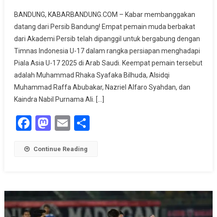
Persib
BANDUNG, KABARBANDUNG.COM – Kabar membanggakan
Bandung
datang dari Persib Bandung! Empat pemain muda berbakat
Bangga,
dari Akademi Persib telah dipanggil untuk bergabung dengan
4
Timnas Indonesia U-17 dalam rangka persiapan menghadapi
Pemainnya
Dipanggil
Piala Asia U-17 2025 di Arab Saudi. Keempat pemain tersebut
Timnas
adalah Muhammad Rhaka Syafaka Bilhuda, Alsidqi
Indonesia
Muhammad Raffa Abubakar, Nazriel Alfaro Syahdan, dan
U-
Kaindra Nabil Purnama Ali. […]
17
Facebook
Mastodon
Email
Share
Untuk
Piala
Asia
Continue Reading
U-
17
2025