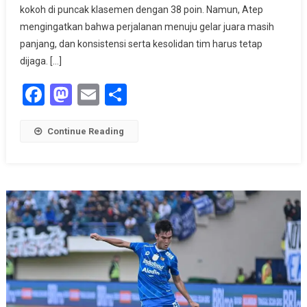
Konsisten
kokoh di puncak klasemen dengan 38 poin. Namun, Atep
Di
mengingatkan bahwa perjalanan menuju gelar juara masih
Paruh
panjang, dan konsistensi serta kesolidan tim harus tetap
Kedua
dijaga. […]
Liga
Facebook
Mastodon
Email
Share
1
Continue Reading