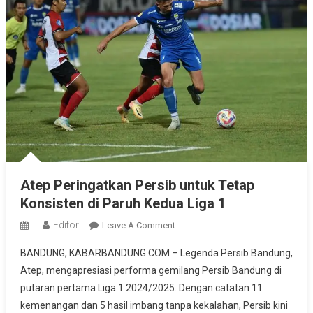
Atep Peringatkan Persib untuk Tetap
Konsisten di Paruh Kedua Liga 1
Editor
On
Leave A Comment
Atep
BANDUNG, KABARBANDUNG.COM – Legenda Persib Bandung,
Peringatkan
Atep, mengapresiasi performa gemilang Persib Bandung di
Persib
putaran pertama Liga 1 2024/2025. Dengan catatan 11
Untuk
kemenangan dan 5 hasil imbang tanpa kekalahan, Persib kini
Tetap