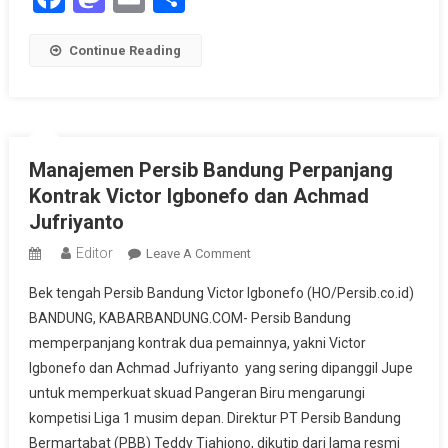
Jadwal
Padat
Continue Reading
Manajemen Persib Bandung Perpanjang
Kontrak Victor Igbonefo dan Achmad
Jufriyanto
Editor
On
Leave A Comment
Manajemen
Bek tengah Persib Bandung Victor Igbonefo (HO/Persib.co.id)
Persib
BANDUNG, KABARBANDUNG.COM- Persib Bandung
Bandung
memperpanjang kontrak dua pemainnya, yakni Victor
Perpanjang
Igbonefo dan Achmad Jufriyanto yang sering dipanggil Jupe
Kontrak
Victor
untuk memperkuat skuad Pangeran Biru mengarungi
Igbonefo
kompetisi Liga 1 musim depan. Direktur PT Persib Bandung
Dan
Bermartabat (PBB) Teddy Tjahjono, dikutip dari lama resmi