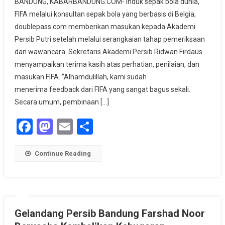
BANDUNG, KABARBANDUNG.COM- Induk sepak bola dunia,
Beri
FIFA melalui konsultan sepak bola yang berbasis di Belgia,
Masukan
doublepass.com memberikan masukan kepada Akademi
Akademi
Persib Putri setelah melalui serangkaian tahap pemeriksaan
Persib
Putri
dan wawancara. Sekretaris Akademi Persib Ridwan Firdaus
menyampaikan terima kasih atas perhatian, penilaian, dan
masukan FIFA. “Alhamdulillah, kami sudah
menerima feedback dari FIFA yang sangat bagus sekali.
Secara umum, pembinaan […]
Facebook
Mastodon
Email
Share
Continue Reading
Gelandang Persib Bandung Farshad Noor