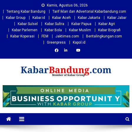
Skip
Kamis, Agustus 06, 2026
to
Tentang Kabar Bandung
Tarif Iklan dan Advertorial Kabarbandung.com
content
Kabar Group
Kabar.id
Kabar Aceh
Kabar Jakarta
Kabar Jabar
Kabar Sulsel
Kabar Sultra
Kabar Papua
Kabar Agri
Kabar Parlemen
Kabar Bola
Kabar Muslim
Kabar Biografi
Kabar Koperasi
FEM
Jaktimes.com
Beritalingkungan.com
Greenpress
Kapol.id
Kabarbandung.com
Situs Berita Bandung Terkini