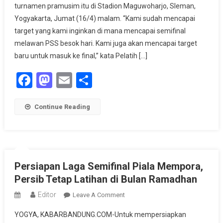
turnamen pramusim itu di Stadion Maguwoharjo, Sleman,
Target
Masuk
Yogyakarta, Jumat (16/4) malam. “Kami sudah mencapai
Final
target yang kami inginkan di mana mencapai semifinal
melawan PSS besok hari. Kami juga akan mencapai target
baru untuk masuk ke final,” kata Pelatih […]
Facebook
Mastodon
Email
Share
Continue Reading
Persiapan Laga Semifinal Piala Mempora,
Persib Tetap Latihan di Bulan Ramadhan
Editor
On
Leave A Comment
Persiapan
YOGYA, KABARBANDUNG.COM-Untuk mempersiapkan
Laga