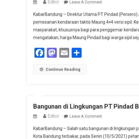
Editor
On
Leave A Comment
Rantis
KabarBandung – Direktur Utama PT Pindad (Perser
Maung
pemesanan kendaraan taktis Maung 4×4 versi sipil. Ken
Pindad
masyarakat, khususnya bagi para penggemar kendaraa
Bisa
mengatakan, harga Maung Pindad bagi warga sipil seja
Dipesan
Kalangan
Facebook
Mastodon
Email
Share
Sipil
Continue Reading
Bangunan di Lingkungan PT Pindad 
Editor
On
Leave A Comment
Bangunan
KabarBandung – Salah satu bangunan di lingkungan pa
Di
Kota Bandung terbakar, pada Senin (10/5/2021) peta
Lingkungan