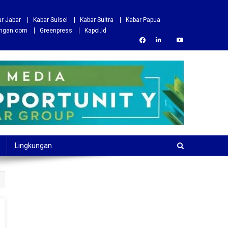
r Jabar
Kabar Sulsel
Kabar Sultra
Kabar Papua
ungan.com
Greenpress
Kapol.id
Lingkungan