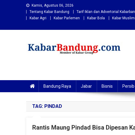
Skip
Kamis, Agustus 06, 2026
to
Tentang Kabar Bandung
Tarif Iklan dan Advertorial Kabarb
content
Kabar Agri
Kabar Parlemen
Kabar Bola
Kabar Muslim
Kabarbandung.com
Situs Berita Bandung Terkini
Bandung Raya
Jabar
Bisnis
Persib
TAG:
PINDAD
Rantis Maung Pindad Bisa Dipesan Ka