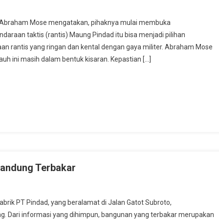
o) Abraham Mose mengatakan, pihaknya mulai membuka
daraan taktis (rantis) Maung Pindad itu bisa menjadi pilihan
n rantis yang ringan dan kental dengan gaya militer. Abraham Mose
uh ini masih dalam bentuk kisaran. Kepastian […]
Bandung Terbakar
brik PT Pindad, yang beralamat di Jalan Gatot Subroto,
ng. Dari informasi yang dihimpun, bangunan yang terbakar merupakan