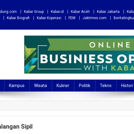
andung.com
Kabar Group
Kabar.id
Kabar Aceh
Kabar Jakarta
Kaba
Kabar Biografi
Kabar Koperasi
FEM
Jaktimes.com
Beritalingk
Kampus
Wisata
Kuliner
Politik
Tekno
Histori
langan Sipil