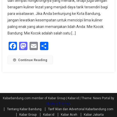
dan tempat nongkrongnya yang menarik, tetapi juga dengan
Paling
beragam kuliner lezat yang menjadi daya tarik tersendiri bagi
Enak
para wisatawan. Jika Anda berkunjung ke Kota Bandung,
Di
Kota
jangan lewatkan kesempatan untuk mencicipi lima kuliner
Bandung
paling enak yang akan memanjakan lidah Anda: Mie Kocok
Bandung: Mie Kocok adalah salah satu […]
Facebook
Mastodon
Email
Share
Continue Reading
Kabarbandung.com member of Kabar Group | Kabar.id
|
Theme: News Portal by
Mystery Themes
.
Tentang Kabar Bandung
Tarif Iklan dan Advertorial Kabarbandung.com
Kabar Group
Kabar.id
Kabar Aceh
Kabar Jakarta