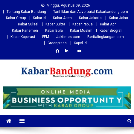
Skip
Minggu, Agustus 09, 2026
to
Tentang Kabar Bandung
Tarif Iklan dan Advertorial Kabarbandung.com
content
Kabar Group
Kabar.id
Kabar Aceh
Kabar Jakarta
Kabar Jabar
Kabar Sulsel
Kabar Sultra
Kabar Papua
Kabar Agri
Kabar Parlemen
Kabar Bola
Kabar Muslim
Kabar Biografi
Kabar Koperasi
FEM
Jaktimes.com
Beritalingkungan.com
Greenpress
Kapol.id
Kabarbandung.com
Situs Berita Bandung Terkini