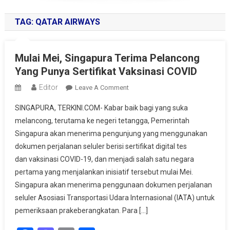
TAG:
QATAR AIRWAYS
Mulai Mei, Singapura Terima Pelancong
Yang Punya Sertifikat Vaksinasi COVID
Editor
On
Leave A Comment
Mulai
SINGAPURA, TERKINI.COM- Kabar baik bagi yang suka
Mei,
melancong, terutama ke negeri tetangga, Pemerintah
Singapura
Singapura akan menerima pengunjung yang menggunakan
Terima
dokumen perjalanan seluler berisi sertifikat digital tes
Pelancong
Yang
dan vaksinasi COVID-19, dan menjadi salah satu negara
Punya
pertama yang menjalankan inisiatif tersebut mulai Mei.
Sertifikat
Singapura akan menerima penggunaan dokumen perjalanan
Vaksinasi
seluler Asosiasi Transportasi Udara Internasional (IATA) untuk
COVID
pemeriksaan prakeberangkatan. Para […]