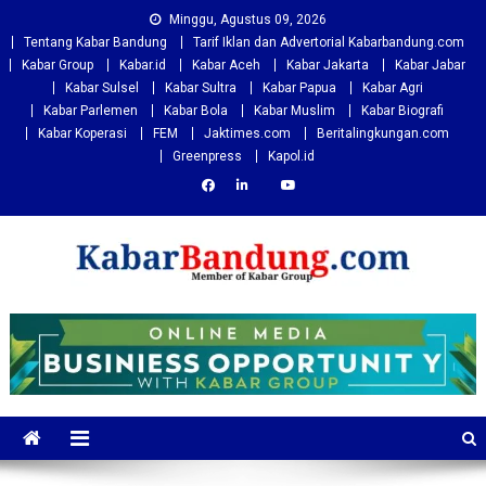
Skip
Minggu, Agustus 09, 2026
to
Tentang Kabar Bandung
Tarif Iklan dan Advertorial Kabarbandung.com
content
Kabar Group
Kabar.id
Kabar Aceh
Kabar Jakarta
Kabar Jabar
Kabar Sulsel
Kabar Sultra
Kabar Papua
Kabar Agri
Kabar Parlemen
Kabar Bola
Kabar Muslim
Kabar Biografi
Kabar Koperasi
FEM
Jaktimes.com
Beritalingkungan.com
Greenpress
Kapol.id
Kabarbandung.com
Situs Berita Bandung Terkini