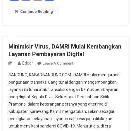
Continue Reading
Minimisir Virus, DAMRI Mulai Kembangkan
Layanan Pembayaran Digital
Editor
On
Leave A Comment
Minimisir
BANDUNG, KABARBANDUNG.COM- DAMRI mulai mengurangi
Virus,
pengunaan transaksi uang tunai dengan mengembangkan
DAMRI
layanan nirtunai atau transaksi dengan bentuk pembayaran
Mulai
uang digital. Kepala Divisi Sekretariat Perusahaan Sidik
Kembangkan
Layanan
Pramono, dalam keterangan persnya yang diterima di
Pembayaran
Kabupaten Karawang, Kamis mengatakan, selain sebagai
Digital
peningkatan pelayanan, layanan cashless juga dilakukan
untuk menyikapi pandemi COVID-19. Menurut dia, di era