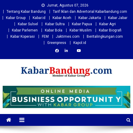
Skip
Jumat, Agustus 07, 2026
to
Tentang Kabar Bandung
Tarif Iklan dan Advertorial Kabarbandung.com
content
Kabar Group
Kabar.id
Kabar Aceh
Kabar Jakarta
Kabar Jabar
Kabar Sulsel
Kabar Sultra
Kabar Papua
Kabar Agri
Kabar Parlemen
Kabar Bola
Kabar Muslim
Kabar Biografi
Kabar Koperasi
FEM
Jaktimes.com
Beritalingkungan.com
Greenpress
Kapol.id
Kabarbandung.com
Situs Berita Bandung Terkini