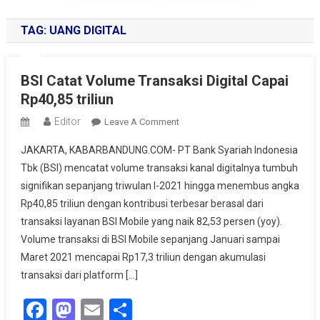
TAG:
UANG DIGITAL
BSI Catat Volume Transaksi Digital Capai
Rp40,85 triliun
Editor
On
Leave A Comment
BSI
JAKARTA, KABARBANDUNG.COM- PT Bank Syariah Indonesia
Catat
Tbk (BSI) mencatat volume transaksi kanal digitalnya tumbuh
Volume
signifikan sepanjang triwulan I-2021 hingga menembus angka
Transaksi
Rp40,85 triliun dengan kontribusi terbesar berasal dari
Digital
Capai
transaksi layanan BSI Mobile yang naik 82,53 persen (yoy).
Rp40,85
Volume transaksi di BSI Mobile sepanjang Januari sampai
Triliun
Maret 2021 mencapai Rp17,3 triliun dengan akumulasi
transaksi dari platform […]
Facebook
Mastodon
Email
Share