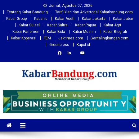
Skip
Jumat, Agustus 07, 2026
to
Tentang Kabar Bandung
Tarif Iklan dan Advertorial Kabarbandung.com
content
Kabar Group
Kabar.id
Kabar Aceh
Kabar Jakarta
Kabar Jabar
Kabar Sulsel
Kabar Sultra
Kabar Papua
Kabar Agri
Kabar Parlemen
Kabar Bola
Kabar Muslim
Kabar Biografi
Kabar Koperasi
FEM
Jaktimes.com
Beritalingkungan.com
Greenpress
Kapol.id
Kabarbandung.com
Situs Berita Bandung Terkini