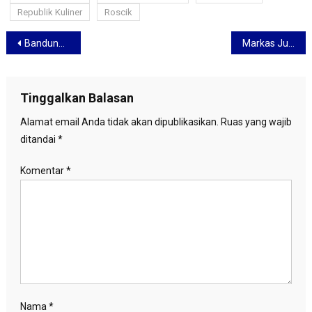
Republik Kuliner
Roscik
Navigasi
Bandung Lautan Api, Saat Kota Paris Van Java Dikorbankan demi Kemerdekaan
Markas Judi Online Karawang Terbongkar, Baru 6 Bulan Sudah Raup Rp500 Juta
pos
Tinggalkan Balasan
Alamat email Anda tidak akan dipublikasikan.
Ruas yang wajib
ditandai
*
Komentar
*
Nama
*