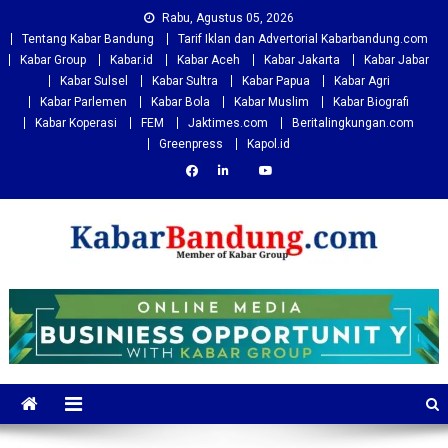
Skip
Rabu, Agustus 05, 2026
to
Tentang Kabar Bandung
Tarif Iklan dan Advertorial Kabarbandung.com
content
Kabar Group
Kabar.id
Kabar Aceh
Kabar Jakarta
Kabar Jabar
Kabar Sulsel
Kabar Sultra
Kabar Papua
Kabar Agri
Kabar Parlemen
Kabar Bola
Kabar Muslim
Kabar Biografi
Kabar Koperasi
FEM
Jaktimes.com
Beritalingkungan.com
Greenpress
Kapol.id
Kabarbandung.com
Situs Berita Bandung Terkini