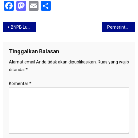
Facebook
Mastodon
Email
Share
Navigasi
BNPB Luncurkan Uji Coba Layanan Kebencanaan Operasional Call Center 24 Jam
Pemerintah Didesak Antisipasi Penyebaran Virus Corona
pos
Tinggalkan Balasan
Alamat email Anda tidak akan dipublikasikan.
Ruas yang wajib
ditandai
*
Komentar
*