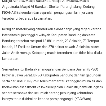
Masjid Ashofia, Masjid Baitu Haq, Masjid Al-Musofa, Masjid
Argadinata, Masjid Al-Barokah, Shelter Parunghalang, Gedung
INKANAS Baleendah dan sejumlah pengungsian lainnya yang
tersebar di beberapa kecamatan.
Kerugian materil yang ditimbulkan akibat banjir yang terjadi karena
intensitas hujan tinggi di wilayah Kabupaten Bandung dan Kota
Bandung tersebut meliputi 13.881 rumah, 23 Sekolah, 79 Tempat
Ibadah, 18 Fasilitas Umum dan 278 hektar sawah. Selain itu akses
Jalan Andir menuju Ketapang masih terendam dan tidak bisa dilalui
kendaraan.
Sementara itu, Badan Penanggulangan Bencana Daerah (BPBD)
Provinsi Jawa Barat, BPBD Kabupaten Bandung dan tim gabungan
serta dari unsur TNI/Polri terus memantau ketinggian muka air dan
melakukan assesment ke lokasi kejadian. Selain itu, bantuan logistik
seperti sembako dan sejumlah barang penunjang kebutuhan
lainnya terus dikirimkan kepada para pengungsi. (KBC/Wan)