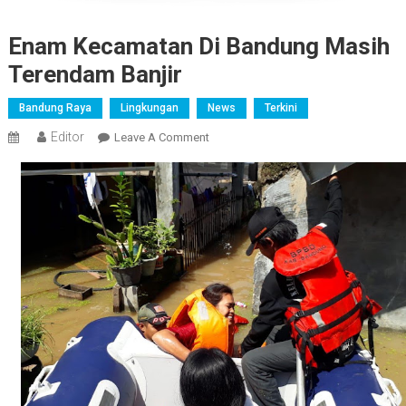
Enam Kecamatan Di Bandung Masih
Terendam Banjir
Bandung Raya
Lingkungan
News
Terkini
Editor
On
Leave A Comment
Enam
Kecamatan
Di
Bandung
Masih
Terendam
Banjir