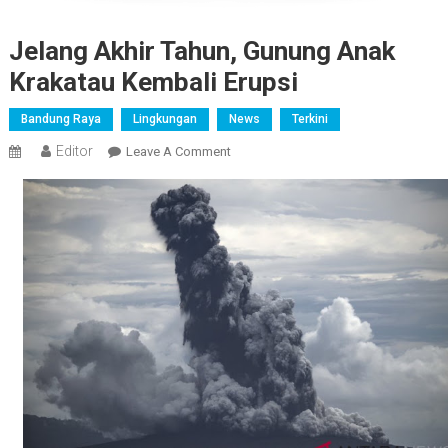
Jelang Akhir Tahun, Gunung Anak
Krakatau Kembali Erupsi
Bandung Raya
Lingkungan
News
Terkini
Editor
On
Leave A Comment
Jelang
Akhir
Tahun,
Gunung
Anak
Krakatau
Kembali
Erupsi