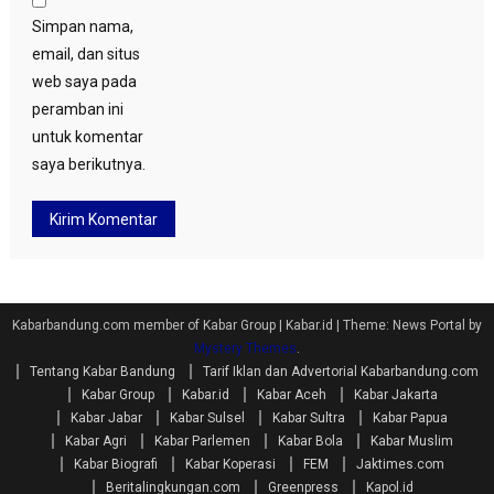
Simpan nama,
email, dan situs
web saya pada
peramban ini
untuk komentar
saya berikutnya.
Kabarbandung.com member of Kabar Group | Kabar.id
|
Theme: News Portal by
Mystery Themes
.
Tentang Kabar Bandung
Tarif Iklan dan Advertorial Kabarbandung.com
Kabar Group
Kabar.id
Kabar Aceh
Kabar Jakarta
Kabar Jabar
Kabar Sulsel
Kabar Sultra
Kabar Papua
Kabar Agri
Kabar Parlemen
Kabar Bola
Kabar Muslim
Kabar Biografi
Kabar Koperasi
FEM
Jaktimes.com
Beritalingkungan.com
Greenpress
Kapol.id