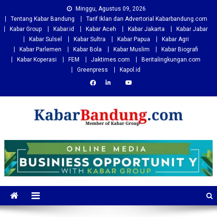
Skip
Minggu, Agustus 09, 2026
to
Tentang Kabar Bandung
Tarif Iklan dan Advertorial Kabarbandung.com
content
Kabar Group
Kabar.id
Kabar Aceh
Kabar Jakarta
Kabar Jabar
Kabar Sulsel
Kabar Sultra
Kabar Papua
Kabar Agri
Kabar Parlemen
Kabar Bola
Kabar Muslim
Kabar Biografi
Kabar Koperasi
FEM
Jaktimes.com
Beritalingkungan.com
Greenpress
Kapol.id
Kabarbandung.com
Situs Berita Bandung Terkini