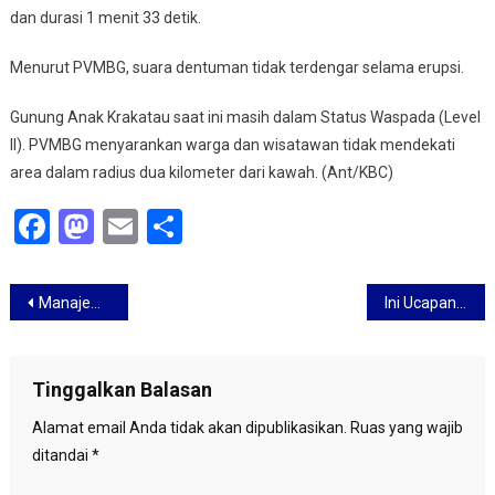
dan durasi 1 menit 33 detik.
Menurut PVMBG, suara dentuman tidak terdengar selama erupsi.
Gunung Anak Krakatau saat ini masih dalam Status Waspada (Level
II). PVMBG menyarankan warga dan wisatawan tidak mendekati
area dalam radius dua kilometer dari kawah. (Ant/KBC)
Facebook
Mastodon
Email
Share
Navigasi
Manajemen Persib Apresiasi Gelar Pertama Tim Putri Persib Bandung
Ini Ucapan Selamat Tahun Baru 2020 di Berbagai Negara
pos
Tinggalkan Balasan
Alamat email Anda tidak akan dipublikasikan.
Ruas yang wajib
ditandai
*