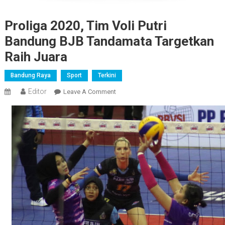
Proliga 2020, Tim Voli Putri
Bandung BJB Tandamata Targetkan
Raih Juara
Bandung Raya
Sport
Terkini
Editor
On
Leave A Comment
Proliga
2020,
Tim
Voli
Putri
Bandung
BJB
Tandamata
Targetkan
Raih
Juara