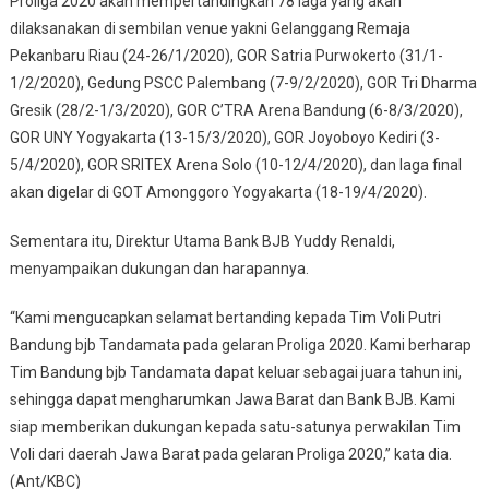
Proliga 2020 akan mempertandingkan 78 laga yang akan
dilaksanakan di sembilan venue yakni Gelanggang Remaja
Pekanbaru Riau (24-26/1/2020), GOR Satria Purwokerto (31/1-
1/2/2020), Gedung PSCC Palembang (7-9/2/2020), GOR Tri Dharma
Gresik (28/2-1/3/2020), GOR C’TRA Arena Bandung (6-8/3/2020),
GOR UNY Yogyakarta (13-15/3/2020), GOR Joyoboyo Kediri (3-
5/4/2020), GOR SRITEX Arena Solo (10-12/4/2020), dan laga final
akan digelar di GOT Amonggoro Yogyakarta (18-19/4/2020).
Sementara itu, Direktur Utama Bank BJB Yuddy Renaldi,
menyampaikan dukungan dan harapannya.
“Kami mengucapkan selamat bertanding kepada Tim Voli Putri
Bandung bjb Tandamata pada gelaran Proliga 2020. Kami berharap
Tim Bandung bjb Tandamata dapat keluar sebagai juara tahun ini,
sehingga dapat mengharumkan Jawa Barat dan Bank BJB. Kami
siap memberikan dukungan kepada satu-satunya perwakilan Tim
Voli dari daerah Jawa Barat pada gelaran Proliga 2020,” kata dia.
(Ant/KBC)