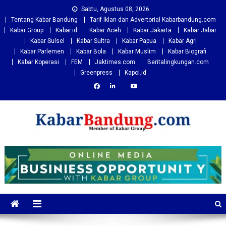
Skip
Sabtu, Agustus 08, 2026
to
Tentang Kabar Bandung
Tarif Iklan dan Advertorial Kabarbandung.com
content
Kabar Group
Kabar.id
Kabar Aceh
Kabar Jakarta
Kabar Jabar
Kabar Sulsel
Kabar Sultra
Kabar Papua
Kabar Agri
Kabar Parlemen
Kabar Bola
Kabar Muslim
Kabar Biografi
Kabar Koperasi
FEM
Jaktimes.com
Beritalingkungan.com
Greenpress
Kapol.id
Kabarbandung.com
Situs Berita Bandung Terkini