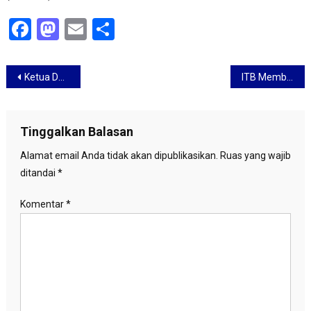
Facebook
Mastodon
Email
Share
Navigasi
Ketua DPD RI Dukung Roadmap Erick Thohir Tata Wajah BUMN
ITB Memberikan Gelar Doktor HC kepada Menteri PUPR Basuki Hadimuljono
pos
Tinggalkan Balasan
Alamat email Anda tidak akan dipublikasikan.
Ruas yang wajib
ditandai
*
Komentar
*