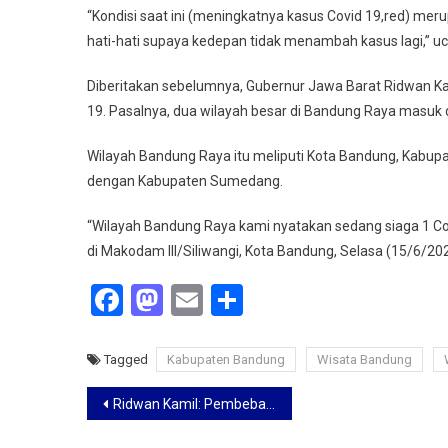
“Kondisi saat ini (meningkatnya kasus Covid 19,red) mer
hati-hati supaya kedepan tidak menambah kasus lagi,” u
Diberitakan sebelumnya, Gubernur Jawa Barat Ridwan Ka
19. Pasalnya, dua wilayah besar di Bandung Raya masuk
Wilayah Bandung Raya itu meliputi Kota Bandung, Kabup
dengan Kabupaten Sumedang.
“Wilayah Bandung Raya kami nyatakan sedang siaga 1 Co
di Makodam III/Siliwangi, Kota Bandung, Selasa (15/6/202
Facebook
Mastodon
Email
Share
Tagged
Kabupaten Bandung
Wisata Bandung
Navigasi
Ridwan Kamil: Pembebasan Lahan Tol Cisumdawu Sudah 100 Persen
pos