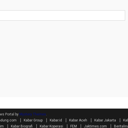
ws Portal by
Mystery Themes
.
bandung.com
Kabar Group
Kabar.id
Kabar Aceh
Kabar Jakarta
Ka
lim
Kabar Biografi
Kabar Koperasi
FEM
Jaktimes.com
Beritali