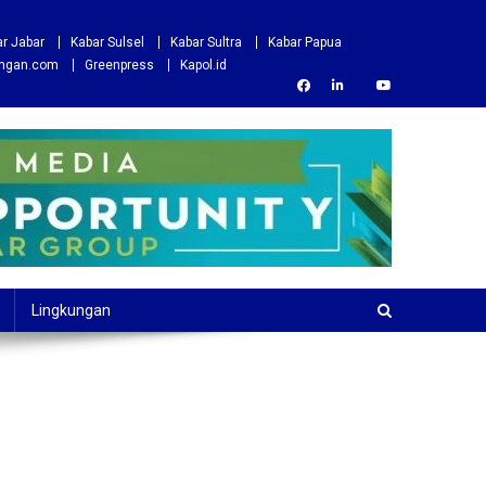
r Jabar
Kabar Sulsel
Kabar Sultra
Kabar Papua
ungan.com
Greenpress
Kapol.id
Lingkungan