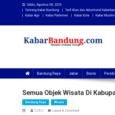
Skip
Sabtu, Agustus 08, 2026
to
Tentang Kabar Bandung
Tarif Iklan dan Advertorial Kabarb
content
Kabar Agri
Kabar Parlemen
Kabar Bola
Kabar Muslim
Kabarbandung.com
Situs Berita Bandung Terkini
Bandung Raya
Jabar
Bisnis
Persib
Semua Objek Wisata Di Kabup
Bandung Raya
Wisata
Editor
On
Leave A Comment