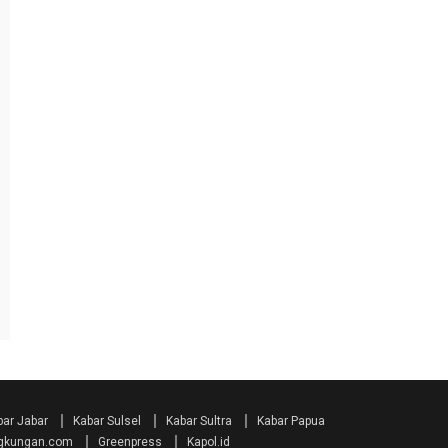
bar Jabar
Kabar Sulsel
Kabar Sultra
Kabar Papua
ngkungan.com
Greenpress
Kapol.id