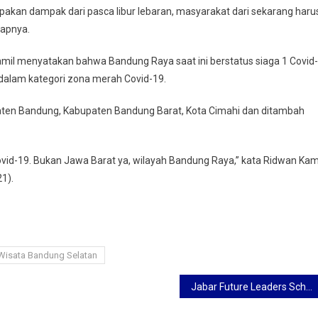
upakan dampak dari pasca libur lebaran, masyarakat dari sekarang haru
capnya.
mil menyatakan bahwa Bandung Raya saat ini berstatus siaga 1 Covid-
 dalam kategori zona merah Covid-19.
aten Bandung, Kabupaten Bandung Barat, Kota Cimahi dan ditambah
vid-19. Bukan Jawa Barat ya, wilayah Bandung Raya,” kata Ridwan Kam
1).
Wisata Bandung Selatan
Jabar Future Leaders Scholarship, Beasiswa bagi Warga Jabar