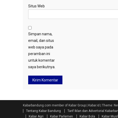
Situs Web
Simpan nama,
email, dan situs
web saya pada
peramban ini
untuk komentar
saya berikutnya.
Kabarbandung.com member of Kabar Group | Kabar.id
|
Theme: Ne
Tentang Kabar Bandung
Tarif Iklan dan Advertorial Kabar
Kabar Agri
Kabar Parlemen
Kabar Bola
Kabar Mus