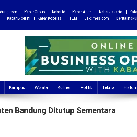
andung.com
Kabar Group
Kabar.id
Kabar Aceh
Kabar Jakarta
Kaba
Kabar Biografi
Kabar Koperasi
FEM
Jaktimes.com
Beritalingk
Kampus
Wisata
Kuliner
Politik
Tekno
Histori
aten Bandung Ditutup Sementara