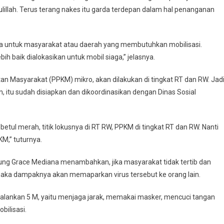
illah. Terus terang nakes itu garda terdepan dalam hal penanganan
ga untuk masyarakat atau daerah yang membutuhkan mobilisasi.
h baik dialokasikan untuk mobil siaga,” jelasnya.
Masyarakat (PPKM) mikro, akan dilakukan di tingkat RT dan RW. Jadi
 itu sudah disiapkan dan dikoordinasikan dengan Dinas Sosial
betul merah, titik lokusnya di RT RW, PPKM di tingkat RT dan RW. Nanti
M,” tuturnya.
ng Grace Mediana menambahkan, jika masyarakat tidak tertib dan
aka dampaknya akan memaparkan virus tersebut ke orang lain.
alankan 5 M, yaitu menjaga jarak, memakai masker, mencuci tangan
ilisasi.