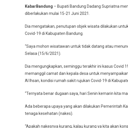
Semua
KabarBandung
– Bupati Bandung Dadang Supriatna menu
Objek
diberlakukan mulai 15-21 Juni 2021.
Wisata
Di
Dia mengatakan, penutupan objek wisata dilakukan untu
Kabupaten
Covid-19 di Kabupaten Bandung.
Bandung
Ditutup
“Saya mohon wisatawan untuk tidak datang atau menund
Sementara
Selasa (15/6/2021).
Dia mengungkapkan, seminggu terakhir ini kasus Covid 1
memanggil camat dan kepala desa untuk menyampaikan k
Al Ihsan, kondisi rumah sakit rujukan Covid-19 di Kabup
“Ternyata benar dugaan saya, hari Senin kemarin kita m
Ada beberapa upaya yang akan dilakukan Pemerintah K
tenaga kesehatan (nakes).
“Apakah nakesnya kurang, kalau kurang ya kita akan kon