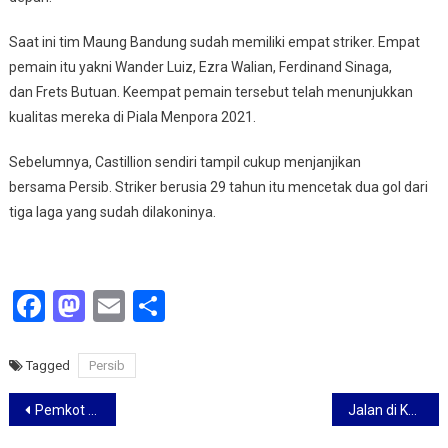
Saat ini tim Maung Bandung sudah memiliki empat striker. Empat
pemain itu yakni Wander Luiz, Ezra Walian, Ferdinand Sinaga,
dan Frets Butuan. Keempat pemain tersebut telah menunjukkan
kualitas mereka di Piala Menpora 2021.
Sebelumnya, Castillion sendiri tampil cukup menjanjikan
bersama Persib. Striker berusia 29 tahun itu mencetak dua gol dari
tiga laga yang sudah dilakoninya.
Facebook
Mastodon
Email
Share
Tagged
Persib
Navigasi
Pemkot Bandung Awasi Pusat Perbelanjaan dengan Ketat
Jalan di Kota Bandung Buka-Tutup, Antisipasi Mudik Lokal