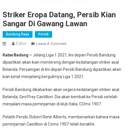
Striker Eropa Datang, Persib Kian
Sangar Di Gawang Lawan
Bandung Raya
Persib
Editor
On
Leave A Comment
Striker
KabarBadung –
Jelang Liga 1 2021, lini depan Persib Bandung
Eropa
dipastikan akan kian mentereng dengan kedatangan striker asal
Datang,
Belanda. Persaingan di lini depan Persib Bandung dipastikan akan
Persib
kian ketat menjelang bergulirnya Liga 1 2021.
Kian
Sangar
Persib Bandung dikabarkan akan segera kedatangan striker asal
Di
Gawang
Belanda, Geoffrey Castillion. Dia akan kembali ke Persib setelah
Lawan
menjalani masa peminjaman di klub Italia, COmo 1907.
Pelatih Persib, Robert Rene Alberts, membenarkan bahwa masa
peminjaman Castillion di Como 1907 telah berakhir.