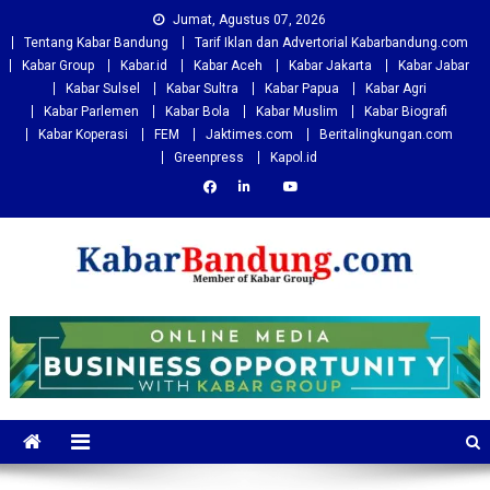
Skip
Jumat, Agustus 07, 2026
to
Tentang Kabar Bandung
Tarif Iklan dan Advertorial Kabarbandung.com
content
Kabar Group
Kabar.id
Kabar Aceh
Kabar Jakarta
Kabar Jabar
Kabar Sulsel
Kabar Sultra
Kabar Papua
Kabar Agri
Kabar Parlemen
Kabar Bola
Kabar Muslim
Kabar Biografi
Kabar Koperasi
FEM
Jaktimes.com
Beritalingkungan.com
Greenpress
Kapol.id
Kabarbandung.com
Situs Berita Bandung Terkini