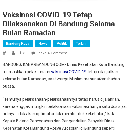
Vaksinasi COVID-19 Tetap
Dilaksanakan Di Bandung Selama
Bulan Ramadan
Bandung Raya
News
Politik
Terkini
Editor
On
Leave A Comment
Vaksinasi
BANDUNG, KABARBANDUNG.COM- Dinas Kesehatan Kota Bandung
COVID-
memastikan pelaksanaan
vaksinasi COVID-19
tetap dilanjutkan
19
selama bulan Ramadan, saat warga Muslim menunaikan ibadah
Tetap
puasa.
Dilaksanakan
Di
“Tentunya pelaksanaan-pelaksanaannya tetap harus dijalankan,
Bandung
Selama
karena enggak mungkin pelaksanaan vaksinasi hanya satu dosis ya,
Bulan
artinya tidak akan optimal untuk membentuk kekebalan,” kata
Ramadan
Kepala Bidang Pencegahan dan Pengendalian Penyakit Dinas
Kesehatan Kota Bandung Rosye Arosdiani di Bandung seperti