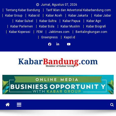
Skip
Jumat, Agustus 07, 2026
to
Tentang Kabar Bandung
Tarif Iklan dan Advertorial Kabarbandung.com
content
Kabar Group
Kabar.id
Kabar Aceh
Kabar Jakarta
Kabar Jabar
Kabar Sulsel
Kabar Sultra
Kabar Papua
Kabar Agri
Kabar Parlemen
Kabar Bola
Kabar Muslim
Kabar Biografi
Kabar Koperasi
FEM
Jaktimes.com
Beritalingkungan.com
Greenpress
Kapol.id
Kabarbandung.com
Situs Berita Bandung Terkini