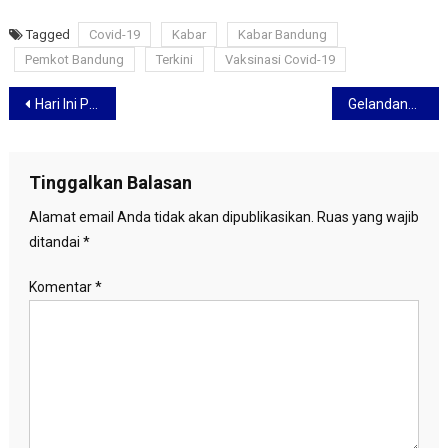
Tagged
Covid-19
Kabar
Kabar Bandung
Pemkot Bandung
Terkini
Vaksinasi Covid-19
Navigasi
Hari Ini Persib Bandung Diagendakan Kembali Berlatih di Stadion GBLA
Gelandang Persib Bandung Farshad Noor Berusaha Kembalikan Kebugaran
pos
Tinggalkan Balasan
Alamat email Anda tidak akan dipublikasikan.
Ruas yang wajib
ditandai
*
Komentar
*