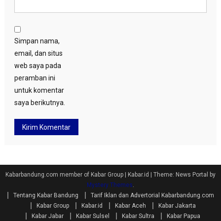
Simpan nama,
email, dan situs
web saya pada
peramban ini
untuk komentar
saya berikutnya.
Kabarbandung.com member of Kabar Group | Kabar.id
|
Theme: News Portal by
Mystery Themes
.
Tentang Kabar Bandung
Tarif Iklan dan Advertorial Kabarbandung.com
Kabar Group
Kabar.id
Kabar Aceh
Kabar Jakarta
Kabar Jabar
Kabar Sulsel
Kabar Sultra
Kabar Papua