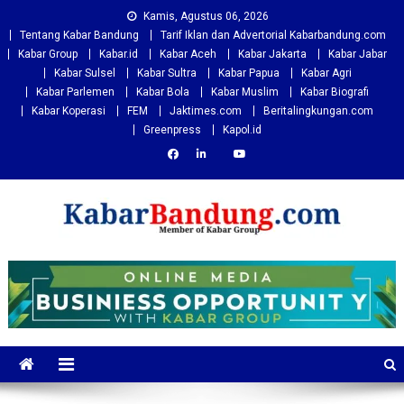
Skip
Kamis, Agustus 06, 2026
to
Tentang Kabar Bandung
Tarif Iklan dan Advertorial Kabarbandung.com
content
Kabar Group
Kabar.id
Kabar Aceh
Kabar Jakarta
Kabar Jabar
Kabar Sulsel
Kabar Sultra
Kabar Papua
Kabar Agri
Kabar Parlemen
Kabar Bola
Kabar Muslim
Kabar Biografi
Kabar Koperasi
FEM
Jaktimes.com
Beritalingkungan.com
Greenpress
Kapol.id
Kabarbandung.com
Situs Berita Bandung Terkini