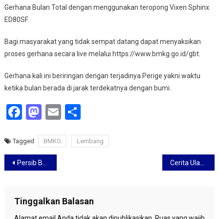
Gerhana Bulan Total dengan menggunakan teropong Vixen Sphinx
ED80SF.
Bagi masyarakat yang tidak sempat datang dapat menyaksikan
proses gerhana secara live melalui https://www.bmkg.go.id/gbt.
Gerhana kali ini beriringan dengan terjadinya Perige yakni waktu
ketika bulan berada di jarak terdekatnya dengan bumi.
Facebook
Mastodon
Email
Share
Tagged
BMKG
Lembang
Navigasi
Persib Berburu Pemain Asing Baru
Cerita Ulama Asal Palestina Saat Berkunjung ke Cirebon
pos
Tinggalkan Balasan
Alamat email Anda tidak akan dipublikasikan.
Ruas yang wajib