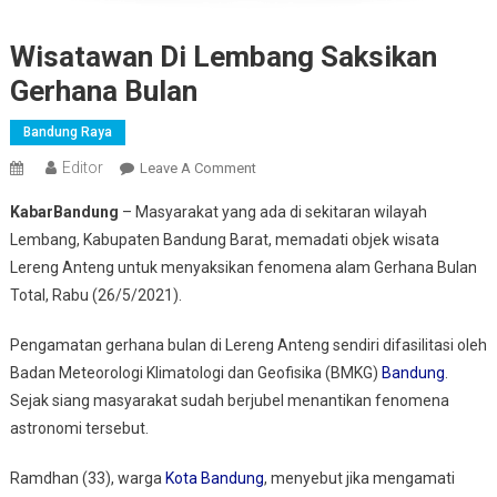
Wisatawan Di Lembang Saksikan
Gerhana Bulan
Bandung Raya
Editor
On
Leave A Comment
Wisatawan
KabarBandung
– Masyarakat yang ada di sekitaran wilayah
Di
Lembang, Kabupaten Bandung Barat, memadati objek wisata
Lembang
Lereng Anteng untuk menyaksikan fenomena alam Gerhana Bulan
Saksikan
Total, Rabu (26/5/2021).
Gerhana
Bulan
Pengamatan gerhana bulan di Lereng Anteng sendiri difasilitasi oleh
Badan Meteorologi Klimatologi dan Geofisika (BMKG)
Bandung
.
Sejak siang masyarakat sudah berjubel menantikan fenomena
astronomi tersebut.
Ramdhan (33), warga
Kota Bandung
, menyebut jika mengamati