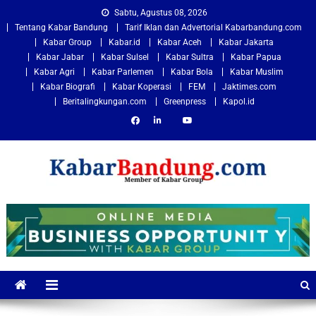
Sabtu, Agustus 08, 2026
Tentang Kabar Bandung
Tarif Iklan dan Advertorial Kabarbandung.com
Kabar Group
Kabar.id
Kabar Aceh
Kabar Jakarta
Kabar Jabar
Kabar Sulsel
Kabar Sultra
Kabar Papua
Kabar Agri
Kabar Parlemen
Kabar Bola
Kabar Muslim
Kabar Biografi
Kabar Koperasi
FEM
Jaktimes.com
Beritalingkungan.com
Greenpress
Kapol.id
Kabarbandung.com
Situs Berita Bandung Terkini