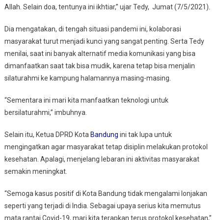
Allah
Allah. Selain doa, tentunya ini ikhtiar,” ujar Tedy, Jumat (7/5/2021).
Dia mengatakan, di tengah situasi pandemi ini, kolaborasi
masyarakat turut menjadi kunci yang sangat penting. Serta Tedy
menilai, saat ini banyak alternatif media komunikasi yang bisa
dimanfaatkan saat tak bisa mudik, karena tetap bisa menjalin
silaturahmi ke kampung halamannya masing-masing.
“Sementara ini mari kita manfaatkan teknologi untuk
bersilaturahmi,” imbuhnya.
Selain itu, Ketua DPRD Kota
Bandung
ini tak lupa untuk
mengingatkan agar masyarakat tetap disiplin melakukan protokol
kesehatan. Apalagi, menjelang lebaran ini aktivitas masyarakat
semakin meningkat.
“Semoga kasus positif di Kota Bandung tidak mengalami lonjakan
seperti yang terjadi di India. Sebagai upaya serius kita memutus
mata rantai Covid-19, mari kita terapkan terus protokol kesehatan,”