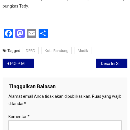
pungkas Tedy.
Facebook
Mastodon
Email
Share
Tagged
DPRD
Kota Bandung
Mudik
Navigasi
PDI-P Merahkan Ciayumajakuning, Fitria Berpeluang Jadi Wali Kota Cirebon
Desa Ini Siapkan Tempat Karantina Pemudik di Pinggir Makam
pos
Tinggalkan Balasan
Alamat email Anda tidak akan dipublikasikan.
Ruas yang wajib
ditandai
*
Komentar
*