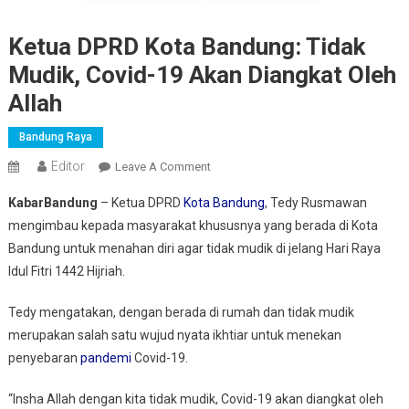
Ketua DPRD Kota Bandung: Tidak
Mudik, Covid-19 Akan Diangkat Oleh
Allah
Bandung Raya
Editor
On
Leave A Comment
Ketua
KabarBandung
– Ketua DPRD
Kota Bandung
, Tedy Rusmawan
DPRD
mengimbau kepada masyarakat khususnya yang berada di Kota
Kota
Bandung untuk menahan diri agar tidak mudik di jelang Hari Raya
Bandung:
Idul Fitri 1442 Hijriah.
Tidak
Mudik,
Tedy mengatakan, dengan berada di rumah dan tidak mudik
Covid-
19
merupakan salah satu wujud nyata ikhtiar untuk menekan
Akan
penyebaran
pandemi
Covid-19.
Diangkat
Oleh
“Insha Allah dengan kita tidak mudik, Covid-19 akan diangkat oleh