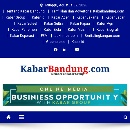
Skip
Minggu, Agustus 09, 2026
to
Tentang Kabar Bandung
Tarif Iklan dan Advertorial Kabarbandung.com
content
Kabar Group
Kabar.id
Kabar Aceh
Kabar Jakarta
Kabar Jabar
Kabar Sulsel
Kabar Sultra
Kabar Papua
Kabar Agri
Kabar Parlemen
Kabar Bola
Kabar Muslim
Kabar Biografi
Kabar Koperasi
FEM
Jaktimes.com
Beritalingkungan.com
Greenpress
Kapol.id
Kabarbandung.com
Situs Berita Bandung Terkini