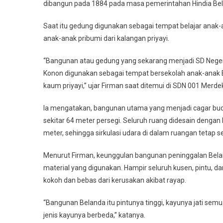
dibangun pada 1884 pada masa pemerintahan Hindia Be
Saat itu gedung digunakan sebagai tempat belajar anak-
anak-anak pribumi dari kalangan priyayi.
“Bangunan atau gedung yang sekarang menjadi SD Negeri 
Konon digunakan sebagai tempat bersekolah anak-anak B
kaum priyayi,” ujar Firman saat ditemui di SDN 001 Merde
Ia mengatakan, bangunan utama yang menjadi cagar buda
sekitar 64 meter persegi. Seluruh ruang didesain dengan 
meter, sehingga sirkulasi udara di dalam ruangan tetap 
Menurut Firman, keunggulan bangunan peninggalan Belanda
material yang digunakan. Hampir seluruh kusen, pintu, d
kokoh dan bebas dari kerusakan akibat rayap.
“Bangunan Belanda itu pintunya tinggi, kayunya jati semua 
jenis kayunya berbeda,” katanya.