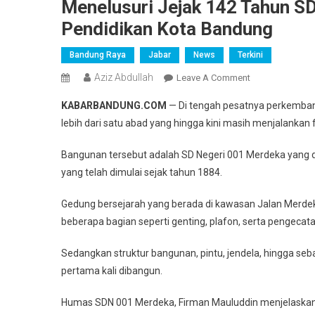
Menelusuri Jejak 142 Tahun S
Pendidikan Kota Bandung
Bandung Raya
Jabar
News
Terkini
Aziz Abdullah
On
Leave A Comment
Menelusuri
KABARBANDUNG.COM
— Di tengah pesatnya perkemban
Jejak
lebih dari satu abad yang hingga kini masih menjalanka
142
Tahun
Bangunan tersebut adalah SD Negeri 001 Merdeka yang di
SDN
yang telah dimulai sejak tahun 1884.
001
Merdeka,
Gedung bersejarah yang berada di kawasan Jalan Merdek
Warisan
beberapa bagian seperti genting, plafon, serta pengeca
Sejarah
Pendidikan
Sedangkan struktur bangunan, pintu, jendela, hingga se
Kota
pertama kali dibangun.
Bandung
Humas SDN 001 Merdeka, Firman Mauluddin menjelaskan, b