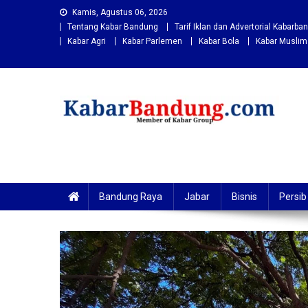
Skip
Kamis, Agustus 06, 2026
to
Tentang Kabar Bandung
Tarif Iklan dan Advertorial Kabarb
content
Kabar Agri
Kabar Parlemen
Kabar Bola
Kabar Muslim
Kabarbandung.com
Situs Berita Bandung Terkini
Bandung Raya
Jabar
Bisnis
Persib