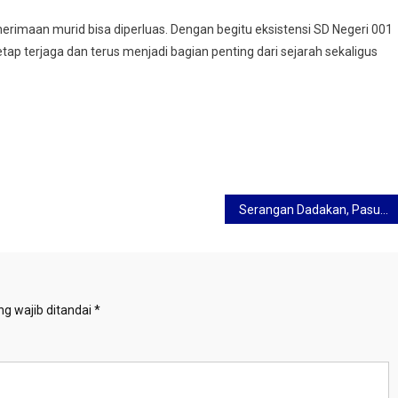
erimaan murid bisa diperluas. Dengan begitu eksistensi SD Negeri 001
ap terjaga dan terus menjadi bagian penting dari sejarah sekaligus
Serangan Dadakan, Pasukan TNI Geruduk 3 Mapolsek di Tanjungsari, Ada Apa?
g wajib ditandai
*