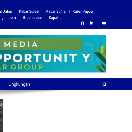
r Jabar
Kabar Sulsel
Kabar Sultra
Kabar Papua
ungan.com
Greenpress
Kapol.id
Lingkungan