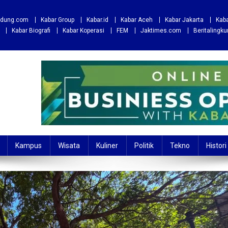
andung.com
Kabar Group
Kabar.id
Kabar Aceh
Kabar Jakarta
Kaba
Kabar Biografi
Kabar Koperasi
FEM
Jaktimes.com
Beritalingk
Kampus
Wisata
Kuliner
Politik
Tekno
Histori