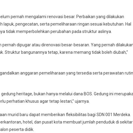
elum pernah mengalami renovasi besar. Perbaikan yang dilakukan
h lapuk, pengecatan, serta pemeliharaan ringan sesuai kebutuhan. Hal
aya tidak memperbolehkan perubahan pada struktur aslinya.
um pernah dipugar atau direnovasi besar-besaran. Yang pernah dilakuka
k. Struktur bangunannya tetap, karena memang tidak boleh diubah,”
gandalkan anggaran pemeliharaan yang tersedia serta perawatan ruti
 gedung heritage, bukan hanya melalui dana BOS. Gedung ini merupak
u perhatian khusus agar tetap lestari,” ujarnya.
imaan murid baru dapat memberikan fleksibilitas bagi SDN 001 Merdeka.
perkantoran, hotel, dan pusat kota membuat jumlah penduduk di sekitar
alon peserta didik.