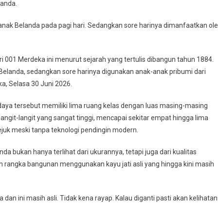
landa.
anak Belanda pada pagi hari. Sedangkan sore harinya dimanfaatkan ol
001 Merdeka ini menurut sejarah yang tertulis dibangun tahun 1884.
elanda, sedangkan sore harinya digunakan anak-anak pribumi dari
ka, Selasa 30 Juni 2026.
ya tersebut memiliki lima ruang kelas dengan luas masing-masing
langit-langit yang sangat tinggi, mencapai sekitar empat hingga lima
sejuk meski tanpa teknologi pendingin modern.
 bukan hanya terlihat dari ukurannya, tetapi juga dari kualitas
an rangka bangunan menggunakan kayu jati asli yang hingga kini masih
dan ini masih asli. Tidak kena rayap. Kalau diganti pasti akan kelihatan