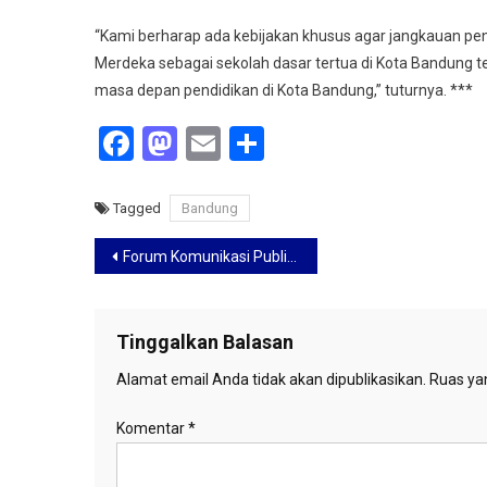
“Kami berharap ada kebijakan khusus agar jangkauan pen
Merdeka sebagai sekolah dasar tertua di Kota Bandung tet
masa depan pendidikan di Kota Bandung,” tuturnya. ***
Facebook
Mastodon
Email
Share
Tagged
Bandung
Navigasi
Forum Komunikasi Publik RSUD Bandung Kiwari Perkuat Pemahaman Standar Pelayanan IGD dan Edukasi Masyarakat
pos
Tinggalkan Balasan
Alamat email Anda tidak akan dipublikasikan.
Ruas yan
Komentar
*