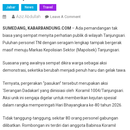
Jabar
News
Travel
Aziz Abdullah
On
Leave A Comment
Serangan
SUMEDANG, KABARBANDUNG.COM
– Ada pemandangan tak
Dadakan,
biasa yang sempat menyita perhatian publik di wilayah Tanjungsari.
Pasukan
Puluhan personel TNI dengan seragam lengkap tampak bergerak
TNI
masif menuju Markas Kepolisian Sektor (Mapolsek) Tanjungsari.
Geruduk
3
Suasana yang awalnya sempat dikira warga sebagai aksi
Mapolsek
Di
demonstrasi, seketika berubah menjadi penuh haru dan gelak tawa.
Tanjungsari,
​Ternyata, pergerakan “pasukan” tersebut merupakan aksi
Ada
Apa?
‘Serangan Dadakan’ yang diinisiasi oleh Koramil 1004/Tanjungsari.
Aksi unik ini sengaja digelar untuk memberikan kejutan spesial
dalam rangka memperingati Hari Bhayangkara ke-80 tahun 2026.
​Tidak tanggung-tanggung, sekitar 80 orang personel gabungan
dilibatkan. Rombongan ini terdiri dari anggota Babinsa Koramil