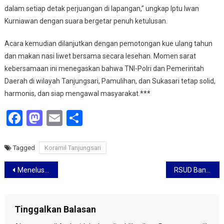
dalam setiap detak perjuangan di lapangan,” ungkap Iptu Iwan
Kurniawan dengan suara bergetar penuh ketulusan.
​Acara kemudian dilanjutkan dengan pemotongan kue ulang tahun
dan makan nasi liwet bersama secara lesehan. Momen sarat
kebersamaan ini menegaskan bahwa TNI-Polri dan Pemerintah
Daerah di wilayah Tanjungsari, Pamulihan, dan Sukasari tetap solid,
harmonis, dan siap mengawal masyarakat.***
Facebook
Mastodon
Email
Share
Tagged
Koramil Tanjungsari
Navigasi
Menelusuri Jejak 142 Tahun SDN 001 Merdeka, Warisan Sejarah Pendidikan Kota Bandung
RSUD Bandung Kiwari Percepat Layanan IGD Lewat Penguatan SDM
pos
Tinggalkan Balasan