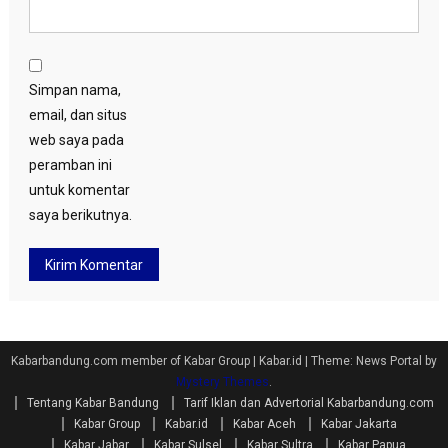
Simpan nama,
email, dan situs
web saya pada
peramban ini
untuk komentar
saya berikutnya.
Kabarbandung.com member of Kabar Group | Kabar.id
|
Theme: News Portal by
Mystery Themes
.
Tentang Kabar Bandung
Tarif Iklan dan Advertorial Kabarbandung.com
Kabar Group
Kabar.id
Kabar Aceh
Kabar Jakarta
Kabar Jabar
Kabar Sulsel
Kabar Sultra
Kabar Papua