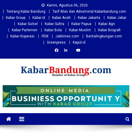
Skip
Kamis, Agustus 06, 2026
to
Tentang Kabar Bandung
Tarif Iklan dan Advertorial Kabarbandung.com
content
Kabar Group
Kabar.id
Kabar Aceh
Kabar Jakarta
Kabar Jabar
Kabar Sulsel
Kabar Sultra
Kabar Papua
Kabar Agri
Kabar Parlemen
Kabar Bola
Kabar Muslim
Kabar Biografi
Kabar Koperasi
FEM
Jaktimes.com
Beritalingkungan.com
Greenpress
Kapol.id
Kabarbandung.com
Situs Berita Bandung Terkini