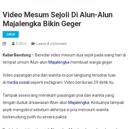
Video Mesum Sejoli Di Alun-Alun
Majalengka Bikin Geger
Jabar
Editor
On
Leave A Comment
Video
KabarBandung
– Beredar video mesum dua sejoli pada siang hari di
Mesum
tempat umum Alun-alun
Majalengka
membuat warga geger.
Sejoli
Di
Video pasangan pria dan wanita ini pun langsung tersebar luas
Alun-
di
media sosial
seperti instagram. Video berdurasi 29 detik itu.
Alun
Majalengka
Tampak seseorang merekam pasangan pria dan wanita yang
Bikin
tengah duduk di kawasan Alun-alun
Majalengka
. Keduanya tampak
Geger
asyik mengobrol sebelum akhirnya si pria mencium wanita
berkerudung putih itu secara paksa.