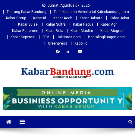
Skip
Jumat, Agustus 07, 2026
to
Tentang Kabar Bandung
Tarif Iklan dan Advertorial Kabarbandung.com
content
Kabar Group
Kabar.id
Kabar Aceh
Kabar Jakarta
Kabar Jabar
Kabar Sulsel
Kabar Sultra
Kabar Papua
Kabar Agri
Kabar Parlemen
Kabar Bola
Kabar Muslim
Kabar Biografi
Kabar Koperasi
FEM
Jaktimes.com
Beritalingkungan.com
Greenpress
Kapol.id
Kabarbandung.com
Situs Berita Bandung Terkini