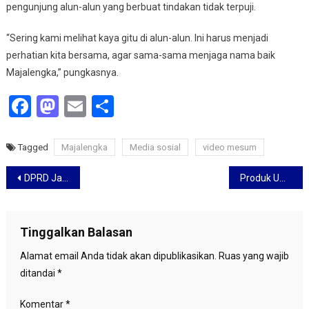
pengunjung alun-alun yang berbuat tindakan tidak terpuji.
“Sering kami melihat kaya gitu di alun-alun. Ini harus menjadi
perhatian kita bersama, agar sama-sama menjaga nama baik
Majalengka,” pungkasnya.
Facebook
Mastodon
Email
Share
Tagged
Majalengka
Media sosial
video mesum
Navigasi
DPRD Jabar Minta Tracing Kontak Mudik Pasca Lebaran Terus Dilakukan
Produk UMKM Kota Bandung Masuk Indomaret
pos
Tinggalkan Balasan
Alamat email Anda tidak akan dipublikasikan.
Ruas yang wajib
ditandai
*
Komentar
*